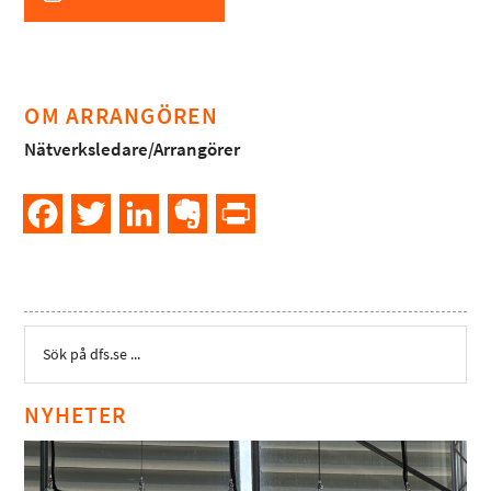
OM ARRANGÖREN
Nätverksledare/Arrangörer
Facebook
Twitter
LinkedIn
Evernote
PrintFriendly
NYHETER