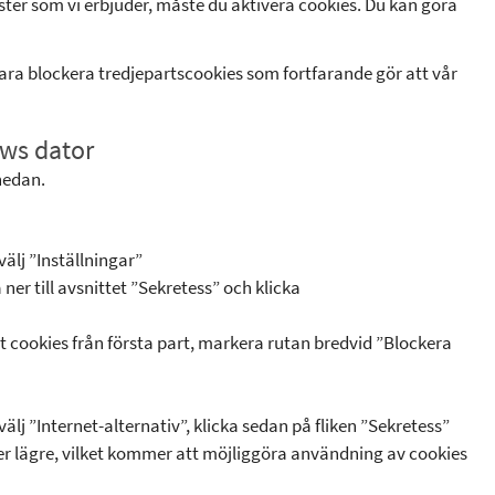
änster som vi erbjuder, måste du aktivera cookies. Du kan göra
t bara blockera tredjepartscookies som fortfarande gör att vår
ows dator
nedan.
älj ”Inställningar”
ner till avsnittet ”Sekretess” och klicka
ept cookies från första part, markera rutan bredvid ”Blockera
lj ”Internet-alternativ”, klicka sedan på fliken ”Sekretess”
ller lägre, vilket kommer att möjliggöra användning av cookies