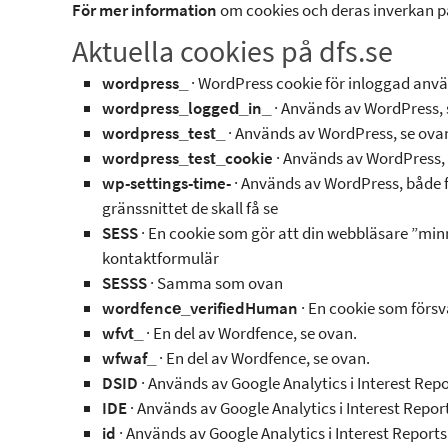
För mer information
om cookies och deras inverkan på
Aktuella cookies på dfs.se
wordpress_
· WordPress cookie för inloggad anvä
wordpress_logged_in_
· Används av WordPress, 
wordpress_test_
· Används av WordPress, se ova
wordpress_test_cookie
· Används av WordPress, 
wp-settings-time-
· Används av WordPress, både fö
gränssnittet de skall få se
SESS
· En cookie som gör att din webbläsare ”minns” 
kontaktformulär
SESSS
· Samma som ovan
wordfence_verifiedHuman
· En cookie som försv
wfvt_
· En del av Wordfence, se ovan.
wfwaf_
· En del av Wordfence, se ovan.
DSID
· Används av Google Analytics i Interest Repo
IDE
· Används av Google Analytics i Interest Repor
id
· Används av Google Analytics i Interest Reports