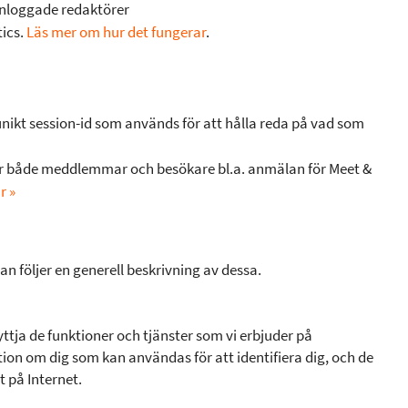
inloggade redaktörer
ics.
Läs mer om hur det fungerar
.
unikt session-id som används för att hålla reda på vad som
för både meddlemmar och besökare bl.a. anmälan för Meet &
r »
n följer en generell beskrivning av dessa.
yttja de funktioner och tjänster som vi erbjuder på
ion om dig som kan användas för att identifiera dig, och de
t på Internet.