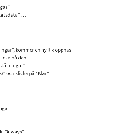
ngar”
platsdata” …
ningar”, kommer en ny flik öppnas
klicka på den
ställningar”
)” och klicka på ”Klar”
ingar”
 du ”Always”