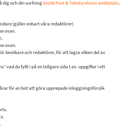
 dig och din surfning
besök Post & Telestyrelsens webbplats
.
ndare (gäller enbart våra redaktörer)
se ovan.
n.
se ovan.
r besökare och redaktörer, för att lagra vilken del av
vad du fyllt i på en tidigare sida t.ex. uppgifter i ett
årar för en bot att göra upprepade inloggningsförsök
rts.
ts.
.