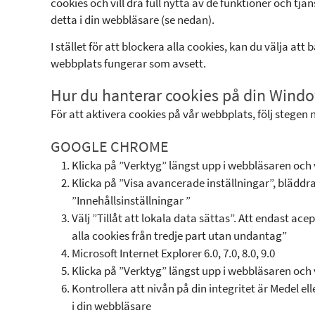
cookies och vill dra full nytta av de funktioner och tj
detta i din webbläsare (se nedan).
I stället för att blockera alla cookies, kan du välja at
webbplats fungerar som avsett.
Hur du hanterar cookies på din Wind
För att aktivera cookies på vår webbplats, följ stegen 
GOOGLE CHROME
Klicka på ”Verktyg” längst upp i webbläsaren och v
Klicka på ”Visa avancerade inställningar”, bläddra 
”Innehållsinställningar ”
Välj ”Tillåt att lokala data sättas”. Att endast ac
alla cookies från tredje part utan undantag”
Microsoft Internet Explorer 6.0, 7.0, 8.0, 9.0
Klicka på ”Verktyg” längst upp i webbläsaren och vä
Kontrollera att nivån på din integritet är Medel e
i din webbläsare