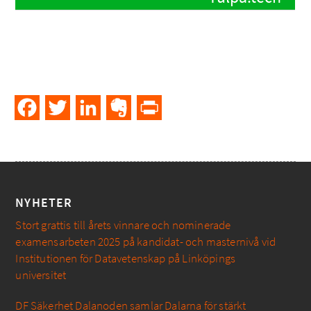
Facebook
Twitter
LinkedIn
Evernote
PrintFriendly
NYHETER
Stort grattis till årets vinnare och nominerade
examensarbeten 2025 på kandidat- och masternivå vid
Institutionen för Datavetenskap på Linköpings
universitet
DF Säkerhet Dalanoden samlar Dalarna för stärkt