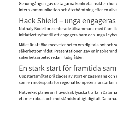
Genomgången gav deltagarna konkreta insikter i hur o
intern kommunikation och återhämtning efter en allvar
Hack Shield – unga engageras 
Nathaly Bodell presenterade tillsammans med Camilla 
Initiativet syftar till att engagera barn och unga i c
Målet är att öka medvetenheten om digitala hot och sa
säkerhetsområdet. Presentationen gav en inspirerande 
säkerhetsarbetet redan i tidig ålder.
En stark start för framtida sa
Uppstartsmötet präglades av stort engagemang och en 
som en mötesplats för regional kompetensförstärkni
Nätverket planerar i huvudsak fysiska träffar i Dalarna, 
ett mer robust och motståndskraftigt digitalt Dalarna