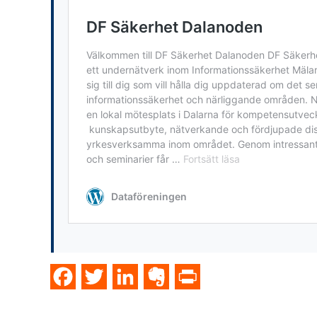
Facebook
Twitter
LinkedIn
Evernote
PrintFriendly