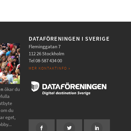
DATAFÖRENINGEN I SVERIGE
Fleminggatan 7
112 26 Stockholm
Tel 08-587 434 00
MER KONTAKTINFO »
en
ökar du
fulla
utbyte
t om du
tar eget,
obby...