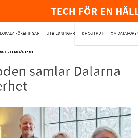
TECH FÖR EN HÅL
PREMIUMNÄ
LOKALA FÖRENINGAR
UTBILDNINGAR
DF OUTPUT
OM DATAFÖRE
ÄRKT CYBERSÄKERHET
oden samlar Dalarna
erhet