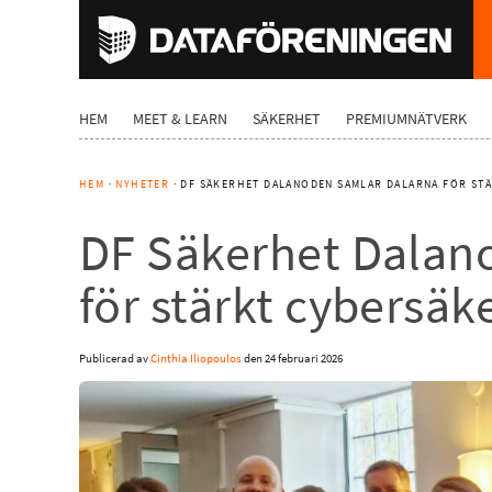
HEM
MEET & LEARN
SÄKERHET
PREMIUMNÄTVERK
HEM
·
NYHETER
· DF SÄKERHET DALANODEN SAMLAR DALARNA FÖR ST
DF Säkerhet Dalan
för stärkt cybersäk
Publicerad av
Cinthia Iliopoulos
den
24 februari 2026