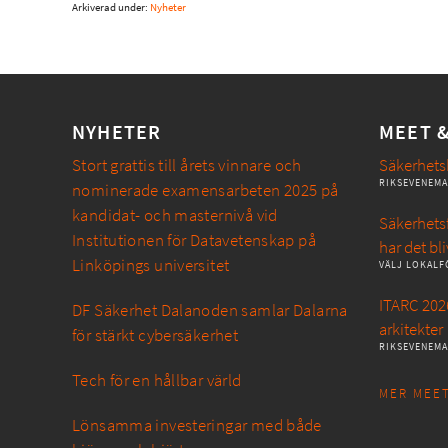
Arkiverad under:
Nyheter
NYHETER
MEET 
Stort grattis till årets vinnare och
Säkerhets
RIKSEVENEM
nominerade examensarbeten 2025 på
kandidat- och masternivå vid
Säkerhetsf
Institutionen för Datavetenskap på
har det bli
Linköpings universitet
VÄLJ LOKALF
ITARC 2026
DF Säkerhet Dalanoden samlar Dalarna
arkitekter
för stärkt cybersäkerhet
RIKSEVENEM
Tech för en hållbar värld
MER MEET
Lönsamma investeringar med både