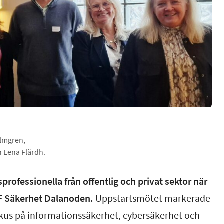
olmgren,
h Lena Flärdh.
professionella från offentlig och privat sektor när
DF Säkerhet Dalanoden.
Uppstartsmötet markerade
okus på informationssäkerhet, cybersäkerhet och