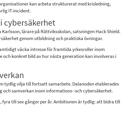
rganisationer kan arbeta strukturerat med krisledning,
lig IT-incident.
i cybersäkerhet
Karlsson, lärare på Rättviksskolan, satsningen Hack Shield.
ybersäkerhet genom utbildning och praktiska övningar.
mtidigt väcka intresse för framtida yrkesroller inom
och konkret bild av hur nästa generation kan involveras i
mverkan
tydlig vilja till fortsatt samarbete. Dalanoden etablerades
ng och samverkan inom informations- och cybersäkerhet.
fyra till sex gånger per år. Ambitionen är tydlig: att bidra till
.