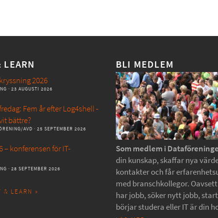
& LEARN
BLI MEDLEM
kryssning 2026
ANG
· 23 AUGUSTI 2026
redag: Fem år efter Log4shell -
vit bättre?
ÖRENING/AVD
· 25 SEPTEMBER 2026
 – konferensen för IT-
Som medlem i Dataförening
din kunskap, skaffar nya värde
ANG
· 28 SEPTEMBER 2026
kontakter och får erfarenhets
med branschkollegor. Oavset
 & LEARN »
har jobb, söker nytt jobb, star
börjar studera eller IT är din h