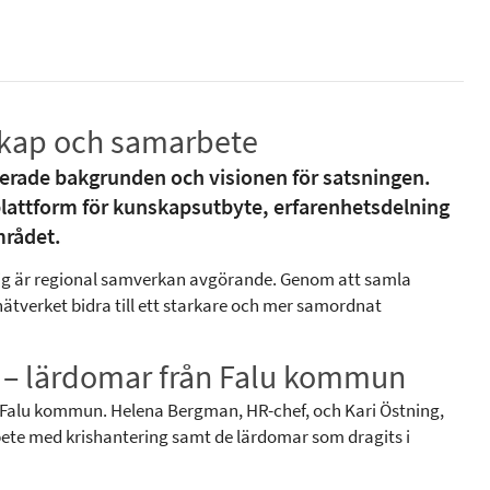
nskap och samarbete
erade bakgrunden och visionen för satsningen.
plattform för kunskapsutbyte, erfarenhetsdelning
rådet.
rlig är regional samverkan avgörande. Genom att samla
 nätverket bidra till ett starkare och mer samordnat
n – lärdomar från Falu kommun
ån Falu kommun. Helena Bergman, HR-chef, och Kari Östning,
te med krishantering samt de lärdomar som dragits i