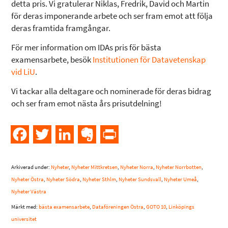
detta pris. Vi gratulerar Niklas, Fredrik, David och Martin
för deras imponerande arbete och ser fram emot att följa
deras framtida framgångar.
För mer information om IDAs pris för bästa
examensarbete, besök
Institutionen för Datavetenskap
vid LiU
.
Vi tackar alla deltagare och nominerade för deras bidrag
och ser fram emot nästa års prisutdelning!
Facebook
Twitter
LinkedIn
Evernote
PrintFriendly
Arkiverad under:
Nyheter
,
Nyheter Mittkretsen
,
Nyheter Norra
,
Nyheter Norrbotten
,
Nyheter Östra
,
Nyheter Södra
,
Nyheter Sthlm
,
Nyheter Sundsvall
,
Nyheter Umeå
,
Nyheter Västra
Märkt med:
bästa examensarbete
,
Dataföreningen Östra
,
GOTO 10
,
Linköpings
universitet