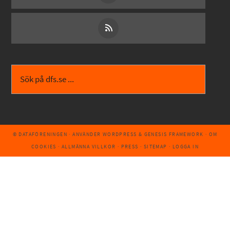
© DATAFÖRENINGEN
· ANVÄNDER
WORDPRESS
&
GENESIS FRAMEWORK
·
OM
COOKIES
·
ALLMÄNNA VILLKOR
·
PRESS
·
SITEMAP
·
LOGGA IN