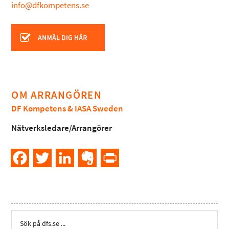
info@dfkompetens.se
OM ARRANGÖREN
DF Kompetens & IASA Sweden
Nätverksledare/Arrangörer
Facebook
Twitter
LinkedIn
Evernote
PrintFriendly