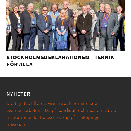
STOCKHOLMSDEKLARATIONEN – TEKNIK
FÖR ALLA
NYHETER
Stort grattis till årets vinnare och nominerade
examensarbeten 2025 på kandidat- och masternivå vid
Institutionen för Datavetenskap på Linköpings
universitet