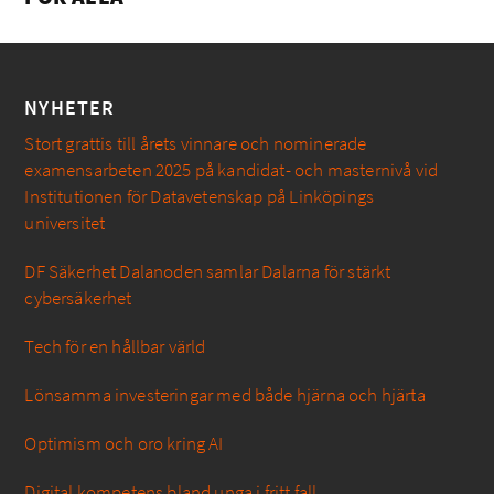
NYHETER
Stort grattis till årets vinnare och nominerade
examensarbeten 2025 på kandidat- och masternivå vid
Institutionen för Datavetenskap på Linköpings
universitet
DF Säkerhet Dalanoden samlar Dalarna för stärkt
cybersäkerhet
Tech för en hållbar värld
Lönsamma investeringar med både hjärna och hjärta
Optimism och oro kring AI
Digital kompetens bland unga i fritt fall