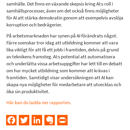
samhälle. Det finns en växande skepsis kring AI:s roll i
samhällsprocesser, även om det också finns möjligheter
för AI att stärka demokratin genom att exempelvis avslöja
korruption och bedrägerier.
På arbetsmarknaden har synen på AI förändrats något.
Färre svenskar tror idag att utbildning kommer att vara
lika viktigt för att få ett jobb i framtiden, delvis på grund
av teknikens framsteg. AI:s potential att automatisera
och underlätta vissa arbetsuppgifter har lett till en debatt
om hur mycket utbildning som kommer att krävas i
framtiden. Samtidigt visar undersökningen att AI kan
skapa nya möjligheter för medarbetare att utvecklas och
öka sin produktivitet.
Här kan du ladda ner rapporten
.
Facebook
Twitter
LinkedIn
Evernote
PrintFriendly