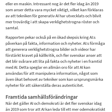
eller en maskin. Intressant nog är det fler idag än 2019
som anser detta vara mycket viktigt, vilket kan förklaras
av att tekniken för generativ AI har utvecklats och blivit
mer trovärdig i att skapa verklighetstrogna röster och
samtal.
Rapporten pekar också på en ökad skepsis kring AI:s
påverkan på fakta, information och nyheter. AI:s förmåga
att generera verklighetstrogna bilder och videor har
förstärkt kravet på källkritik, och fler svenskar anser att
det blir svårare att lita på fakta och nyheter i en framtid
med AI. Detta speglar en allmän oro för att AI kan
användas för att manipulera information, något som
även ökat behovet av tekniker som kan ursprungsmärka
nyheter för att säkerställa deras autenticitet.
Framtida samhällsförändringar
När det gäller AI och demokrati är det fler svenskar idag
än 2019 som tror att AI kan leda till ett mer odemokratiskt