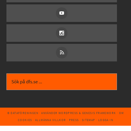
© DATAFÖRENINGEN
· ANVÄNDER
WORDPRESS
&
GENESIS FRAMEWORK
·
OM
COOKIES
·
ALLMÄNNA VILLKOR
·
PRESS
·
SITEMAP
·
LOGGA IN