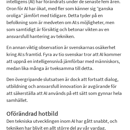
intelligens (AI) har förändrats under de senaste fem åren.
Oron för AI har ökat, med fler som känner sig ”ganska
oroliga” jämfört med tidigare. Detta tyder på en
befolkning som är medveten om AI:s möjligheter, men
som samtidigt är försiktig och betonar vikten av en
ansvarsfull hantering av tekniken.
En annan viktig observation är svenskarnas osäkerhet
kring AI:s framtid. Fyra av tio svenskar tror att AI kommer
att uppnå en intelligensnivå jämförbar med människors,
medan lika många är tveksamma till detta.
Den övergripande slutsatsen är dock att fortsatt dialog,
utbildning och ansvarsfull innovation är avgörande för
att säkerställa att AI används på ett sätt som gynnar hela
samhället.
Oförändrad hotbild
Den tekniska utvecklingen inom AI har gått snabbt, och
tekniken har blivit en allt större del av vår vardag.