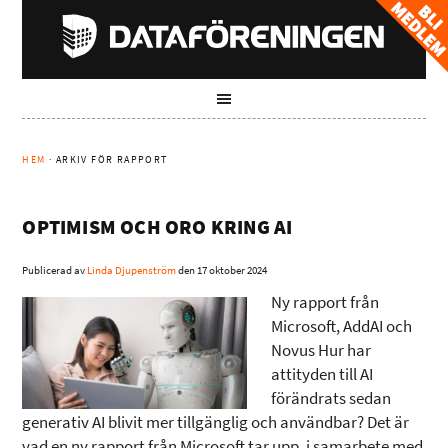
HEM
· ARKIV FÖR RAPPORT
OPTIMISM OCH ORO KRING AI
Publicerad av
Linda Djupenström
den
17 oktober 2024
Ny rapport från
Microsoft, AddAI och
Novus Hur har
attityden till AI
förändrats sedan
generativ AI blivit mer tillgänglig och användbar? Det är
vad en ny rapport från Microsoft tar upp, i samarbete med