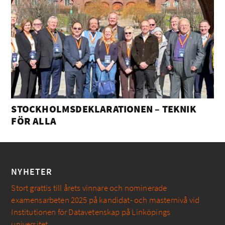
STOCKHOLMSDEKLARATIONEN – TEKNIK
FÖR ALLA
NYHETER
Stort grattis till årets vinnare och nominerade
examensarbeten 2025 på kandidat- och masternivå vid
Institutionen för Datavetenskap på Linköpings
universitet