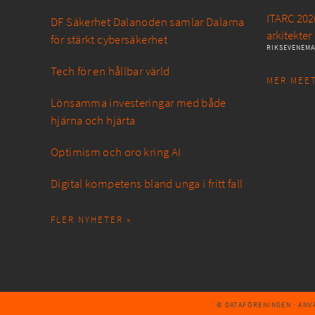
ITARC 2026
DF Säkerhet Dalanoden samlar Dalarna
arkitekter
för stärkt cybersäkerhet
RIKSEVENEM
Tech för en hållbar värld
MER MEET
Lönsamma investeringar med både
hjärna och hjärta
Optimism och oro kring AI
Digital kompetens bland unga i fritt fall
FLER NYHETER »
© DATAFÖRENINGEN
· AN