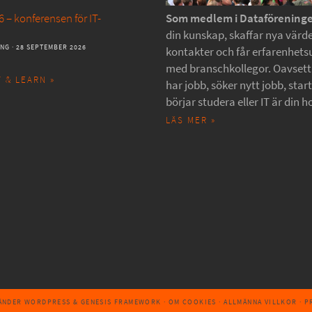
 – konferensen för IT-
Som medlem i Dataförening
din kunskap, skaffar nya värde
ANG
· 28 SEPTEMBER 2026
kontakter och får erfarenhets
med branschkollegor. Oavset
 & LEARN »
har jobb, söker nytt jobb, star
börjar studera eller IT är din h
LÄS MER »
VÄNDER
WORDPRESS
&
GENESIS FRAMEWORK
·
OM COOKIES
·
ALLMÄNNA VILLKOR
·
P