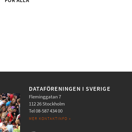
FÖR ALLA
DATAFÖRENINGEN I SVERIGE
Fleminggatan 7
112 26 Stockholm
Tel 08-587 434 00
MER KONTAKTINFO »