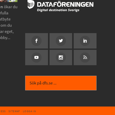
en
ökar du
fulla
utbyte
t om du
tar eget,
obby...
RESS
·
SITEMAP
·
LOGGA IN