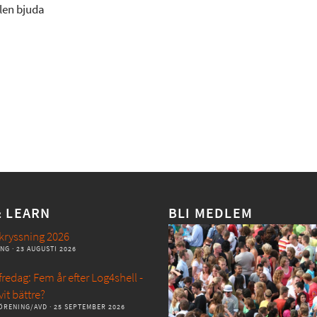
len bjuda
& LEARN
BLI MEDLEM
kryssning 2026
ANG
· 23 AUGUSTI 2026
redag: Fem år efter Log4shell -
vit bättre?
ÖRENING/AVD
· 25 SEPTEMBER 2026