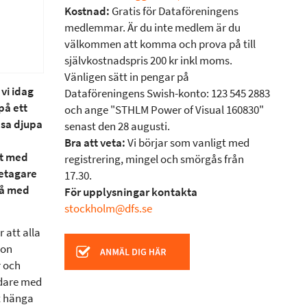
Kostnad:
Gratis för Dataföreningens
medlemmar. Är du inte medlem är du
välkommen att komma och prova på till
självkostnadspris 200 kr inkl moms.
Vänligen sätt in pengar på
vi idag
Dataföreningens Swish-konto: 123 545 2883
på ett
och ange "STHLM Power of Visual 160830"
äsa djupa
senast den 28 augusti.
Bra att veta:
Vi börjar som vanligt med
rt med
registrering, mingel och smörgås från
retagare
17.30.
stå med
För upplysningar kontakta
stockholm@dfs.se
r att alla
son
r och
idare med
t hänga