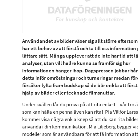
Användandet av bilder växer sig allt större eftersom 
har ett behov av att förstå och ta till oss information 
lättare sätt. Många upplever att de inte har tid att l
analyser, utan vill hellre kunna se framför sig hur
informationen hänger ihop. Dagspressen jobbar hå
detta inför omröstningar och turneringar medan fö
försöker lyfta fram budskap så de blir enkla att för
hjälp av bilder eller tecknade filmsnuttar.
Under kvällen får du prova på att rita enkelt – vår tro ä
som kan hålla en penna även kan rita! Pia Villför Lars
kommer visa några enkla knep så att du kan rita bilde
använda i din kommunikation. Mia Liljeberg bygger v
modeller som är användbara för att få information at