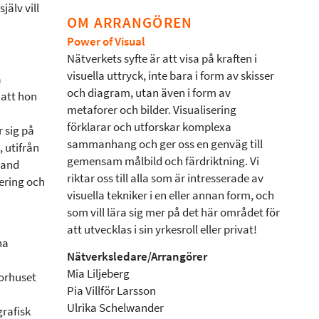
jälv vill
OM ARRANGÖREN
Power of Visual
Nätverkets syfte är att visa på kraften i
visuella uttryck, inte bara i form av skisser
a
och diagram, utan även i form av
 att hon
metaforer och bilder. Visualisering
förklarar och utforskar komplexa
 sig på
sammanhang och ger oss en genväg till
 utifrån
gemensam målbild och färdriktning. Vi
land
riktar oss till alla som är intresserade av
tering och
visuella tekniker i en eller annan form, och
som vill lära sig mer på det här området för
att utvecklas i sin yrkesroll eller privat!
na
Nätverksledare/Arrangörer
Mia Liljeberg
orhuset
Pia Villför Larsson
Ulrika Schelwander
grafisk