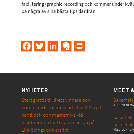
facilitering/graphic recording och kommer under kväl
på några av sina bästa tips därifrån.
Facebook
Twitter
LinkedIn
Evernote
PrintFriendly
NYHETER
MEET 
Stort grattis till årets vinnare och
Säkerhets
RIKSEVENEM
nominerade examensarbeten 2025 på
kandidat- och masternivå vid
Säkerhetsf
Institutionen för Datavetenskap på
har det bli
Linköpings universitet
VÄLJ LOKALF