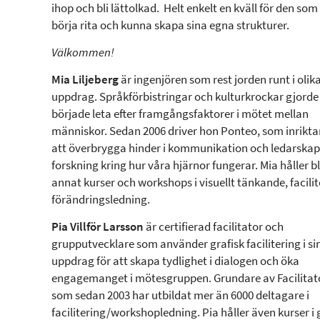
ihop och bli lättolkad. Helt enkelt en kväll för den som s
börja rita och kunna skapa sina egna strukturer.
Välkommen!
Mia Liljeberg
är ingenjören som rest jorden runt i olik
uppdrag. Språkförbistringar och kulturkrockar gjorde
började leta efter framgångsfaktorer i mötet mellan
människor. Sedan 2006 driver hon Ponteo, som inriktar
att överbrygga hinder i kommunikation och ledarskap,
forskning kring hur våra hjärnor fungerar. Mia håller b
annat kurser och workshops i visuellt tänkande, facili
förändringsledning.
Pia Villför Larsson
är certifierad facilitator och
grupputvecklare som använder grafisk facilitering i si
uppdrag för att skapa tydlighet i dialogen och öka
engagemanget i mötesgruppen. Grundare av Facilitat
som sedan 2003 har utbildat mer än 6000 deltagare i
facilitering/workshopledning. Pia håller även kurser i 