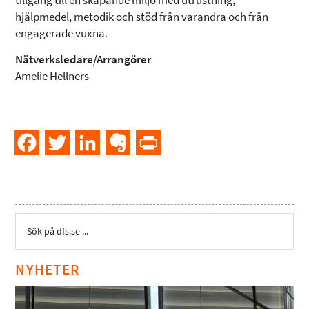
tillgång till en skapande miljö med utrustning,
hjälpmedel, metodik och stöd från varandra och från
engagerade vuxna.
Nätverksledare/Arrangörer
Amelie Hellners
Facebook
Twitter
LinkedIn
Evernote
PrintFriendly
NYHETER