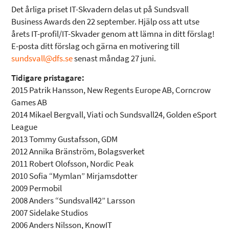
Det årliga priset IT-Skvadern delas ut på Sundsvall
Business Awards den 22 september. Hjälp oss att utse
årets IT-profil/IT-Skvader genom att lämna in ditt förslag!
E-posta ditt förslag och gärna en motivering till
sundsvall@dfs.se
senast måndag 27 juni.
Tidigare pristagare:
2015 Patrik Hansson, New Regents Europe AB, Corncrow
Games AB
2014 Mikael Bergvall, Viati och Sundsvall24, Golden eSport
League
2013 Tommy Gustafsson, GDM
2012 Annika Bränström, Bolagsverket
2011 Robert Olofsson, Nordic Peak
2010 Sofia “Mymlan” Mirjamsdotter
2009 Permobil
2008 Anders “Sundsvall42” Larsson
2007 Sidelake Studios
2006 Anders Nilsson, KnowIT