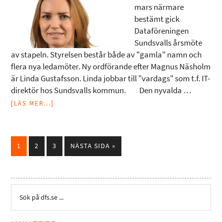
mars närmare
bestämt gick
Dataföreningen
Sundsvalls årsmöte
av stapeln. Styrelsen består både av "gamla" namn och
flera nya ledamöter. Ny ordförande efter Magnus Näsholm
är Linda Gustafsson. Linda jobbar till "vardags" som t.f. IT-
direktör hos Sundsvalls kommun. Den nyvalda …
[LÄS MER...]
1
2
3
NÄSTA SIDA »