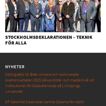
STOCKHOLMSDEKLARATIONEN – TEKNIK
FÖR ALLA
NYHETER
Stort grattis till årets vinnare och nominerade
examensarbeten 2025 på kandidat- och masternivå vid
Institutionen för Datavetenskap på Linköpings
universitet
DF Säkerhet Dalanoden samlar Dalarna för stärkt