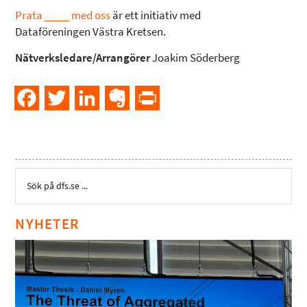
Prata ____ med oss
är ett initiativ med
Dataföreningen Västra Kretsen.
Nätverksledare/Arrangörer
Joakim Söderberg
Facebook
Twitter
LinkedIn
Evernote
PrintFriendly
NYHETER