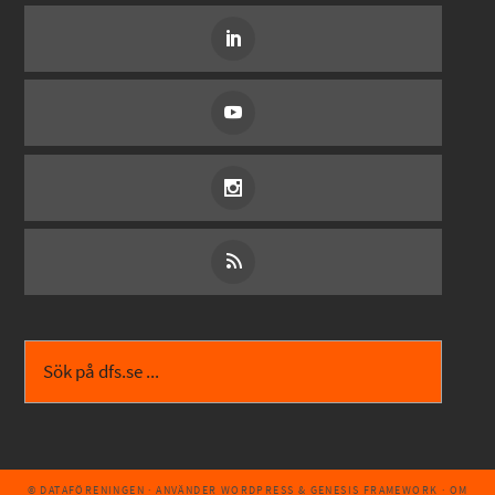
© DATAFÖRENINGEN
· ANVÄNDER
WORDPRESS
&
GENESIS FRAMEWORK
·
OM