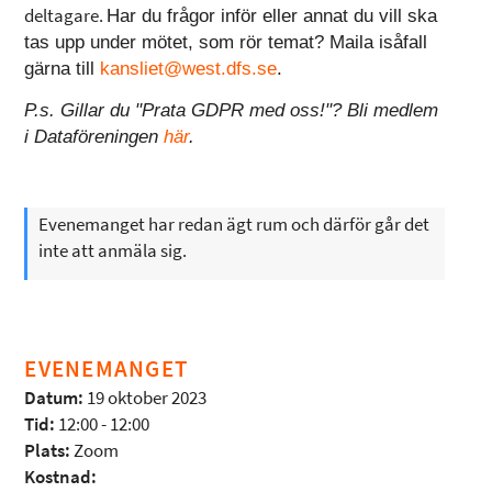
deltagare.
Har du frågor inför eller annat du vill ska
tas upp under mötet, som rör temat? Maila isåfall
gärna till
kansliet@west.dfs.se
.
P.s. Gillar du "Prata GDPR med oss!"? Bli medlem
i Dataföreningen
här
.
Evenemanget har redan ägt rum och därför går det
inte att anmäla sig.
EVENEMANGET
Datum:
19 oktober 2023
Tid:
12:00 - 12:00
Plats:
Zoom
Kostnad: