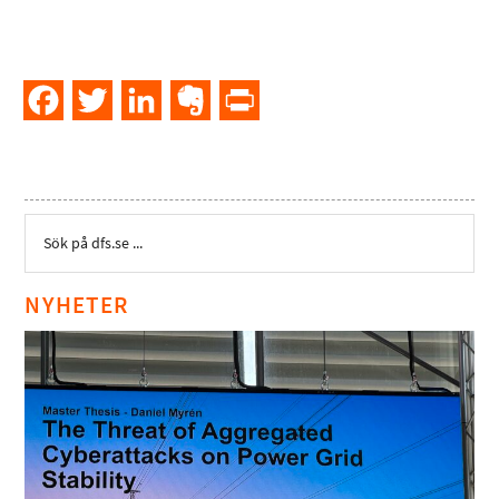
Facebook
Twitter
LinkedIn
Evernote
PrintFriendly
NYHETER