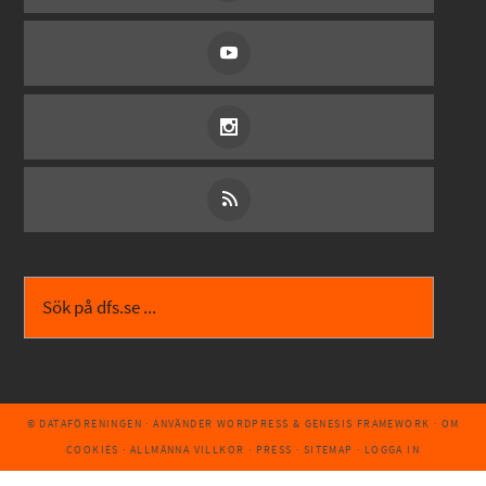
© DATAFÖRENINGEN
· ANVÄNDER
WORDPRESS
&
GENESIS FRAMEWORK
·
OM
COOKIES
·
ALLMÄNNA VILLKOR
·
PRESS
·
SITEMAP
·
LOGGA IN