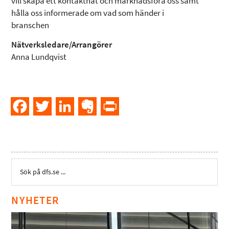
vill skapa ett kontaktnät och marknadsföra oss samt
hålla oss informerade om vad som händer i
branschen
Nätverksledare/Arrangörer
Anna Lundqvist
Facebook
Twitter
LinkedIn
Evernote
PrintFriendly
NYHETER