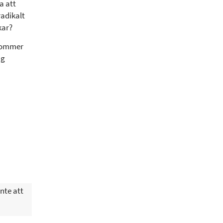
a att
adikalt
kar?
 kommer
ag
nte att