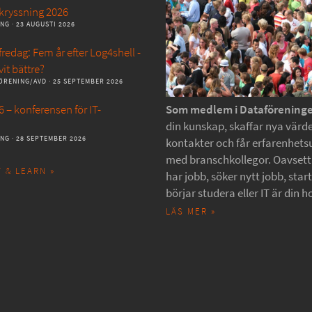
kryssning 2026
ANG
· 23 AUGUSTI 2026
redag: Fem år efter Log4shell -
vit bättre?
ÖRENING/AVD
· 25 SEPTEMBER 2026
 – konferensen för IT-
Som medlem i Dataförening
din kunskap, skaffar nya värde
ANG
· 28 SEPTEMBER 2026
kontakter och får erfarenhets
med branschkollegor. Oavset
 & LEARN »
har jobb, söker nytt jobb, star
börjar studera eller IT är din h
LÄS MER »