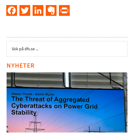
Facebook
Twitter
LinkedIn
Evernote
PrintFriendly
NYHETER