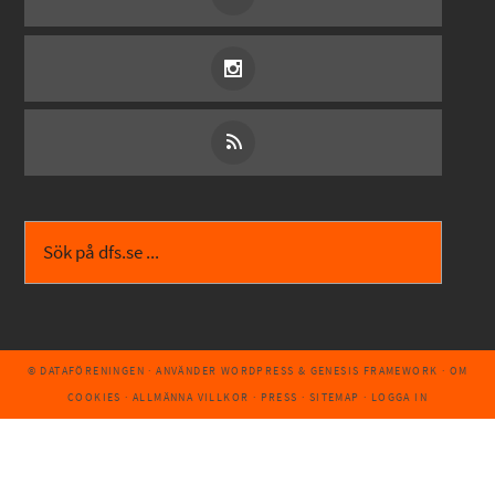
© DATAFÖRENINGEN
· ANVÄNDER
WORDPRESS
&
GENESIS FRAMEWORK
·
OM
COOKIES
·
ALLMÄNNA VILLKOR
·
PRESS
·
SITEMAP
·
LOGGA IN