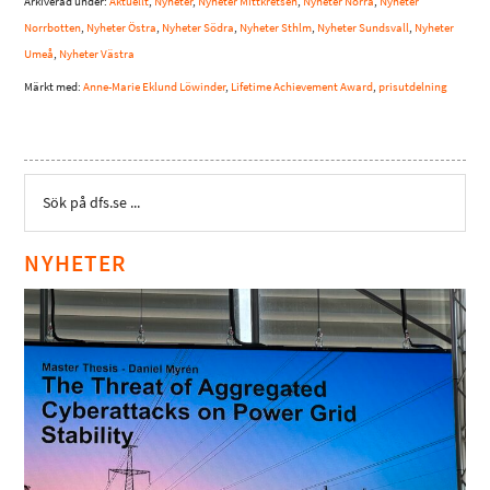
Arkiverad under:
Aktuellt
,
Nyheter
,
Nyheter Mittkretsen
,
Nyheter Norra
,
Nyheter
Norrbotten
,
Nyheter Östra
,
Nyheter Södra
,
Nyheter Sthlm
,
Nyheter Sundsvall
,
Nyheter
Umeå
,
Nyheter Västra
Märkt med:
Anne-Marie Eklund Löwinder
,
Lifetime Achievement Award
,
prisutdelning
NYHETER