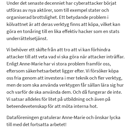
Under det senaste decenniet har cyberattacker börjat
utföras av nya aktörer, som till exempel stater och
organiserad brottslighet. Ett betydande problem i
kölvattnet är att deras verktyg finns att köpa, vilket kan
göra en tonåring till en lika effektiv hacker som en stats
underrättelsetjänst.
Vi behöver ett skifte från att tro att vi kan förhindra
attacker till att veta vad vi ska göra när attacker inträffar.
Enligt Anne-Marie har vi stora problem framför oss,
eftersom säkerhetsarbetet ligger efter. Vi försöker köpa
oss fria genom att investera i mer teknik och fler verktyg,
men de som ska använda verktygen får sällan lära sig hur
och varför de ska använda dem. Och då fungerar de inte.
Vi satsar alldeles för litet på utbildning och även på
beteendevetenskap för att möta interna hot.
Dataföreningen gratulerar Anne-Marie och önskar lycka
till med det fortsatta arbetet!