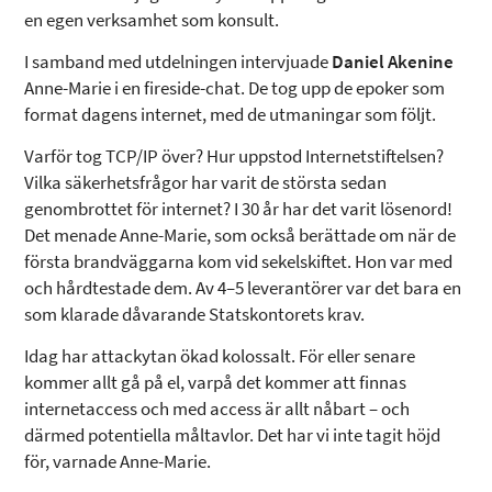
en egen verksamhet som konsult.
I samband med utdelningen intervjuade
Daniel Akenine
Anne-Marie i en fireside-chat. De tog upp de epoker som
format dagens internet, med de utmaningar som följt.
Varför tog TCP/IP över? Hur uppstod Internetstiftelsen?
Vilka säkerhetsfrågor har varit de största sedan
genombrottet för internet? I 30 år har det varit lösenord!
Det menade Anne-Marie, som också berättade om när de
första brandväggarna kom vid sekelskiftet. Hon var med
och hårdtestade dem. Av 4–5 leverantörer var det bara en
som klarade dåvarande Statskontorets krav.
Idag har attackytan ökad kolossalt. För eller senare
kommer allt gå på el, varpå det kommer att finnas
internetaccess och med access är allt nåbart – och
därmed potentiella måltavlor. Det har vi inte tagit höjd
för, varnade Anne-Marie.