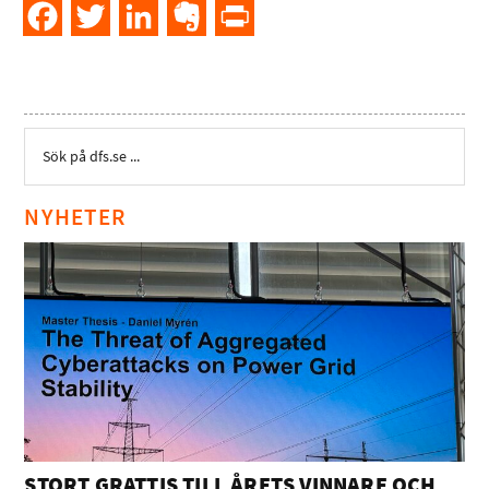
Facebook
Twitter
LinkedIn
Evernote
PrintFriendly
NYHETER
STORT GRATTIS TILL ÅRETS VINNARE OCH