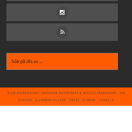
© DATAFÖRENINGEN
· ANVÄNDER
WORDPRESS
&
GENESIS FRAMEWORK
·
OM
COOKIES
·
ALLMÄNNA VILLKOR
·
PRESS
·
SITEMAP
·
LOGGA IN