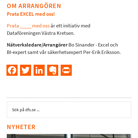
OM ARRANGÖREN
Prata EXCEL med oss!
Prata ____ med oss
är ett initiativ med
Dataföreningen Västra Kretsen.
Nätverksledare/Arrangörer
Bo Sinander - Excel och
BI-expert samt vår säkerhetsexpert Per-Erik Eriksson.
Facebook
Twitter
LinkedIn
Evernote
PrintFriendly
NYHETER