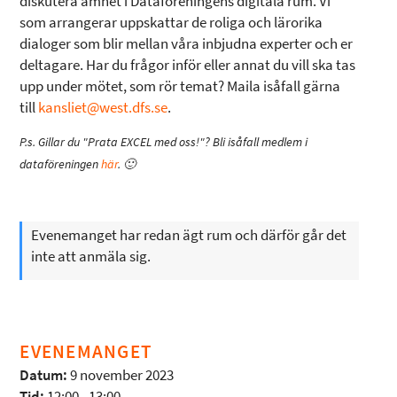
diskutera ämnet i Dataföreningens digitala rum. Vi
som arrangerar uppskattar de roliga och lärorika
dialoger som blir mellan våra inbjudna experter och er
deltagare. Har du frågor inför eller annat du vill ska tas
upp under mötet, som rör temat? Maila isåfall gärna
till
kansliet@west.dfs.se
.
P.s. Gillar du "Prata EXCEL med oss!"? Bli isåfall medlem i
dataföreningen
här
. 🙂
Evenemanget har redan ägt rum och därför går det
inte att anmäla sig.
EVENEMANGET
Datum:
9 november 2023
Tid:
12:00 - 13:00