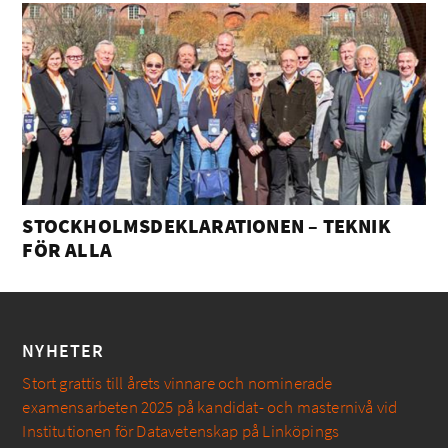
STOCKHOLMSDEKLARATIONEN – TEKNIK
FÖR ALLA
NYHETER
Stort grattis till årets vinnare och nominerade
examensarbeten 2025 på kandidat- och masternivå vid
Institutionen för Datavetenskap på Linköpings