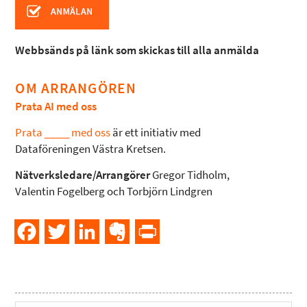
Webbsänds på länk som skickas till alla anmälda
OM ARRANGÖREN
Prata AI med oss
Prata ____ med oss
är ett initiativ med
Dataföreningen Västra Kretsen.
Nätverksledare/Arrangörer
Gregor Tidholm,
Valentin Fogelberg och Torbjörn Lindgren
Facebook
Twitter
LinkedIn
Evernote
PrintFriendly