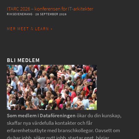
ITARC 2026 – konferensen för IT-arkitekter
RIKSEVENEMANG
· 28 SEPTEMBER 2026
MER MEET & LEARN »
BLI MEDLEM
Som medlem i Dataföreningen
ökar du din kunskap,
skaffar nya värdefulla kontakter och får
erfarenhetsutbyte med branschkollegor. Oavsett om
du har jobb, söker nytt jobb, startar eget, börjar