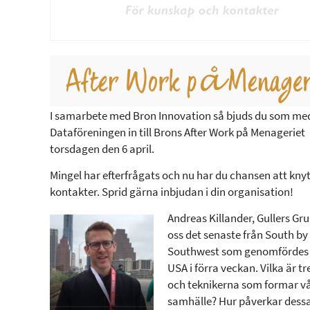
I samarbete med Bron Innovation så bjuds du som me
Dataföreningen in till Brons After Work på Menageriet
torsdagen den 6 april.
Mingel har efterfrågats och nu har du chansen att kny
kontakter. Sprid gärna inbjudan i din organisation!
Andreas Killander, Gullers Gru
oss det senaste från South by
Southwest som genomfördes i
USA i förra veckan. Vilka är t
och teknikerna som formar v
samhälle? Hur påverkar dessa