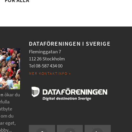
FÖR ALLA
DATAFÖRENINGEN I SVERIGE
Fleminggatan 7
112 26 Stockholm
Tel 08-587 434 00
MER KONTAKTINFO »
en
ökar du
fulla
utbyte
t om du
tar eget,
obby...