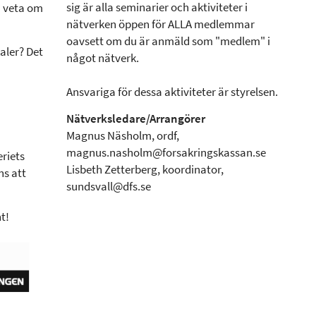
sig är alla seminarier och aktiviteter i
 veta om
nätverken öppen för ALLA medlemmar
oavsett om du är anmäld som "medlem" i
kaler? Det
något nätverk.
Ansvariga för dessa aktiviteter är styrelsen.
Nätverksledare/Arrangörer
Magnus Näsholm, ordf,
magnus.nasholm@forsakringskassan.se
riets
Lisbeth Zetterberg, koordinator,
ns att
sundsvall@dfs.se
t!