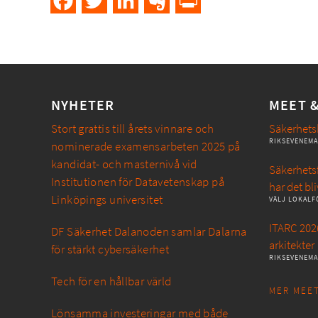
Facebook
Twitter
LinkedIn
Evernote
PrintFriendly
NYHETER
MEET 
Stort grattis till årets vinnare och
Säkerhets
RIKSEVENEM
nominerade examensarbeten 2025 på
kandidat- och masternivå vid
Säkerhetsf
Institutionen för Datavetenskap på
har det bli
Linköpings universitet
VÄLJ LOKALF
ITARC 2026
DF Säkerhet Dalanoden samlar Dalarna
arkitekter
för stärkt cybersäkerhet
RIKSEVENEM
Tech för en hållbar värld
MER MEET
Lönsamma investeringar med både