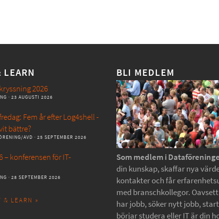
& LEARN
BLI MEDLEM
kryssning 2026
ANG
· 23 AUGUSTI 2026
redag: Fem år efter Log4shell -
vit bättre?
ÖRENING/AVD
· 25 SEPTEMBER 2026
 – konferensen för IT-
Som medlem i Dataförening
din kunskap, skaffar nya värde
ANG
· 28 SEPTEMBER 2026
kontakter och får erfarenhets
med branschkollegor. Oavset
 & LEARN »
har jobb, söker nytt jobb, star
börjar studera eller IT är din h