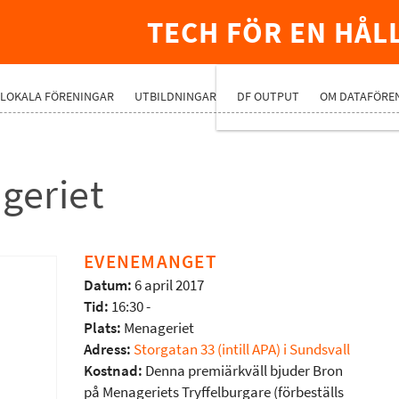
TECH FÖR EN HÅL
PREMIUMNÄ
LOKALA FÖRENINGAR
UTBILDNINGAR
DF OUTPUT
OM DATAFÖRE
geriet
EVENEMANGET
Datum:
6 april 2017
Tid:
16:30 -
Plats:
Menageriet
Adress:
Storgatan 33 (intill APA) i Sundsvall
Kostnad:
Denna premiärkväll bjuder Bron
på Menageriets Tryffelburgare (förbeställs