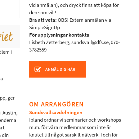
vid anmälan), och dryck finns att köpa för
den som vill!
Bra att veta:
OBS! Extern anmälan via
SimpleSignUp
För upplysningar kontakta
Lisbeth Zetterberg, sundsvall@dfs.se, 070-
3782559
dlem i
ta
pp, ger
OM ARRANGÖREN
Sundsvallsavdelningen
 Austin,
Ibland ordnar vi seminarier och workshops
renderna
m.m. för våra medlemmar som inte är
årt
knutet till något särskilt nätverk. I och för
 din