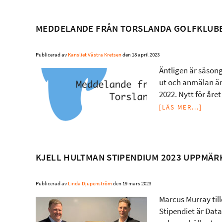
MEDDELANDE FRÅN TORSLANDA GOLFKLUB
Publicerad av
Kansliet Västra Kretsen
den
18 april 2023
Äntligen är säson
ut och anmälan är
2022. Nytt för åre
[LÄS MER...]
KJELL HULTMAN STIPENDIUM 2023 UPPMÄ
Publicerad av
Linda Djupenström
den
19 mars 2023
Marcus Murray till
Stipendiet är Data