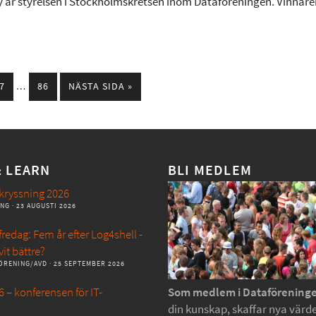
y är styrelsen i Stockholmskretsen inom Dataföreningen. Vinnar
7
…
86
NÄSTA SIDA »
& LEARN
BLI MEDLEM
kryssning 2026
ANG
· 23 AUGUSTI 2026
redag: Fem år efter Log4shell -
vit bättre?
ÖRENING/AVD
· 25 SEPTEMBER 2026
 – konferensen för IT-
Som medlem i Dataförening
din kunskap, skaffar nya värde