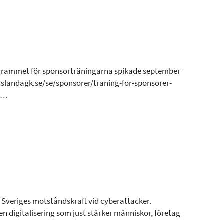
rogrammet för sponsorträningarna spikade september
slandagk.se/se/sponsorer/traning-for-sponsorer-
d …
t Sveriges motståndskraft vid cyberattacker.
 en digitalisering som just stärker människor, företag