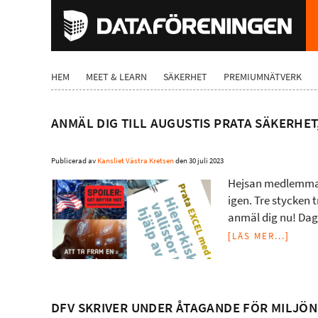
HEM
MEET & LEARN
SÄKERHET
PREMIUMNÄTVERK
ANMÄL DIG TILL AUGUSTIS PRATA SÄKERHET
Publicerad av
Kansliet Västra Kretsen
den
30 juli 2023
Hejsan medlemmar 
igen. Tre stycken 
anmäl dig nu! Dag
[LÄS MER...]
DFV SKRIVER UNDER ÅTAGANDE FÖR MILJÖN