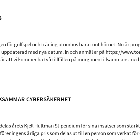
B
gen för golfspel och träning utomhus bara runt hörnet. Nu är p
 uppdaterad med nya datum. In och anmäl er på https://www.tor
t är att vi kommer ha två tillfällen på morgonen tillsammans me
RKSAMMAR CYBERSÄKERHET
delas årets Kjell Hultman Stipendium för sina insatser som stärk
föreningens årliga pris som delas ut till en person som verkat för