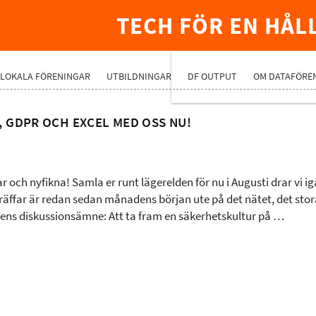
TECH FÖR EN HÅL
PREMIUMNÄ
LOKALA FÖRENINGAR
UTBILDNINGAR
DF OUTPUT
OM DATAFÖRE
, GDPR OCH EXCEL MED OSS NU!
och nyfikna! Samla er runt lägerelden för nu i Augusti drar vi 
träffar är redan sedan månadens början ute på det nätet, det stor
ens diskussionsämne: Att ta fram en säkerhetskultur på …