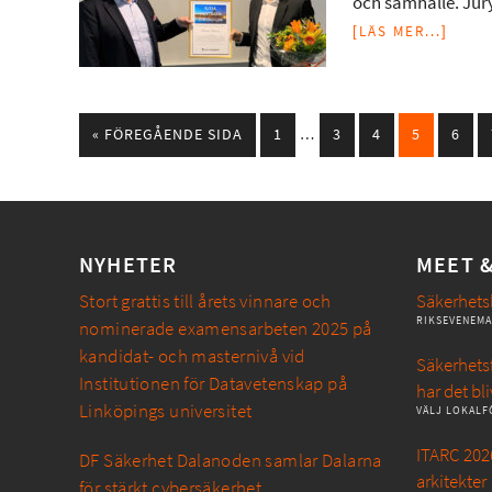
och samhälle. Jur
[LÄS MER...]
« FÖREGÅENDE SIDA
1
…
3
4
5
6
NYHETER
MEET 
Stort grattis till årets vinnare och
Säkerhets
RIKSEVENEM
nominerade examensarbeten 2025 på
kandidat- och masternivå vid
Säkerhetsf
Institutionen för Datavetenskap på
har det bli
Linköpings universitet
VÄLJ LOKALF
ITARC 2026
DF Säkerhet Dalanoden samlar Dalarna
arkitekter
för stärkt cybersäkerhet