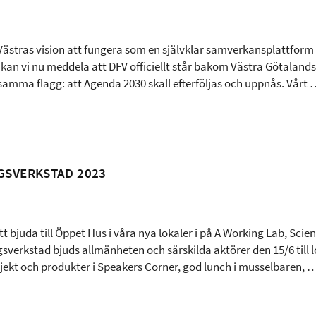
Västras vision att fungera som en självklar samverkansplattform 
, kan vi nu meddela att DFV officiellt står bakom Västra Götalan
samma flagg: att Agenda 2030 skall efterföljas och uppnås. Vårt 
GSVERKSTAD 2023
 att bjuda till Öppet Hus i våra nya lokaler i på A Working Lab, Sc
sverkstad bjuds allmänheten och särskilda aktörer den 15/6 till
jekt och produkter i Speakers Corner, god lunch i musselbaren, 