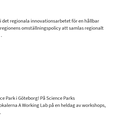
i det regionala innovationsarbetet för en hållbar
dsregionens omställningspolicy att samlas regionalt
…
ience Park i Göteborg! På Science Parks
 lokalerna A Working Lab på en heldag av workshops,
…