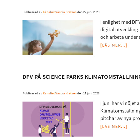
Publicerad av
Kansliet Västra Kretsen
den
22 juni 2023
I enlighet med DF 
digital utveckling
och arbeta under 
[LÄS MER...]
DFV PÅ SCIENCE PARKS KLIMATOMSTÄLLNIN
Publicerad av
Kansliet Västra Kretsen
den
11 juni 2023
I juni har vi nöjet
Klimatomställning
pitchar av nya pro
[LÄS MER...]