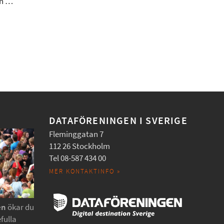
en …
DATAFÖRENINGEN I SVERIGE
Fleminggatan 7
112 26 Stockholm
Tel 08-587 434 00
MER KONTAKTINFO »
en
ökar du
fulla