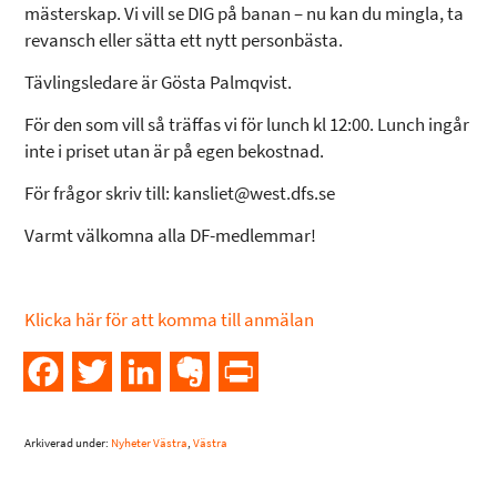
mästerskap. Vi vill se DIG på banan – nu kan du mingla, ta
revansch eller sätta ett nytt personbästa.
Tävlingsledare är Gösta Palmqvist.
För den som vill så träffas vi för lunch kl 12:00. Lunch ingår
inte i priset utan är på egen bekostnad.
För frågor skriv till: kansliet@west.dfs.se
Varmt välkomna alla DF-medlemmar!
Klicka här för att komma till anmälan
Facebook
Twitter
LinkedIn
Evernote
PrintFriendly
Arkiverad under:
Nyheter Västra
,
Västra