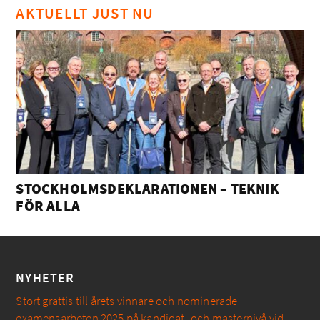
AKTUELLT JUST NU
STOCKHOLMSDEKLARATIONEN – TEKNIK
FÖR ALLA
NYHETER
Stort grattis till årets vinnare och nominerade
examensarbeten 2025 på kandidat- och masternivå vid