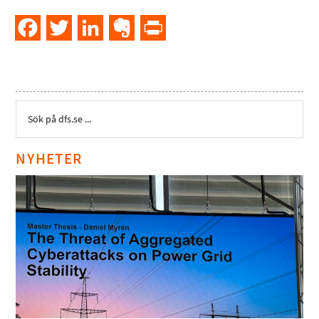
Facebook
Twitter
LinkedIn
Evernote
PrintFriendly
NYHETER