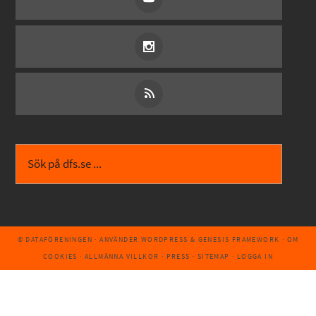
© DATAFÖRENINGEN
· ANVÄNDER
WORDPRESS
&
GENESIS FRAMEWORK
·
OM
COOKIES
·
ALLMÄNNA VILLKOR
·
PRESS
·
SITEMAP
·
LOGGA IN