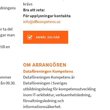
krävs
ldningens
Bra att veta:
För upplysningar kontakta
info@dfkompetens.se
r ta del
ingar man
ill en
OM ARRANGÖREN
Dataföreningen Kompetens
 kommer
Dataföreningen Kompetens är
rån 09.30.
Dataföreningen i Sveriges
utbildningsbolag för kompetensutveckling
inom IT-arkitektur, verksamhetsledning,
förvaltningsledning och
informationssäkerhet.