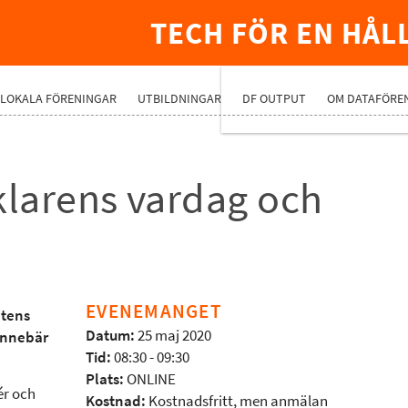
TECH FÖR EN HÅL
PREMIUMNÄ
LOKALA FÖRENINGAR
UTBILDNINGAR
DF OUTPUT
OM DATAFÖRE
larens vardag och
EVENEMANGET
etens
Datum:
25 maj 2020
 innebär
Tid:
08:30 - 09:30
Plats:
ONLINE
ér och
Kostnad:
Kostnadsfritt, men anmälan