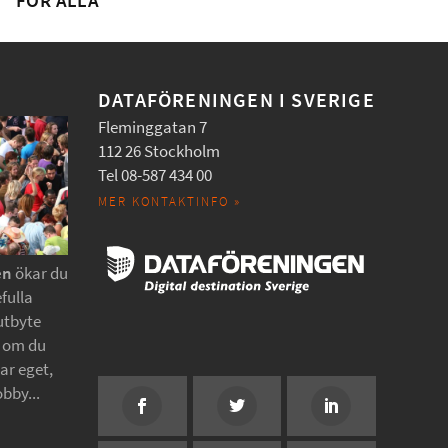
FÖR ALLA
DATAFÖRENINGEN I SVERIGE
Fleminggatan 7
112 26 Stockholm
Tel 08-587 434 00
MER KONTAKTINFO »
en
ökar du
fulla
utbyte
t om du
tar eget,
obby...