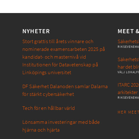
NYHETER
MEET 
Stort grattis till årets vinnare och
Säkerhets
RIKSEVENEM
nominerade examensarbeten 2025 på
kandidat- och masternivå vid
Säkerhetsf
Institutionen för Datavetenskap på
har det bli
Linköpings universitet
VÄLJ LOKALF
ITARC 2026
DF Säkerhet Dalanoden samlar Dalarna
arkitekter
för stärkt cybersäkerhet
RIKSEVENEM
Tech för en hållbar värld
MER MEET
Lönsamma investeringar med både
hjärna och hjärta