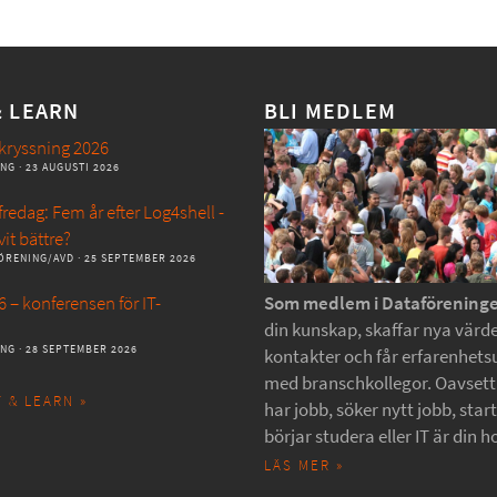
& LEARN
BLI MEDLEM
kryssning 2026
ANG
· 23 AUGUSTI 2026
redag: Fem år efter Log4shell -
vit bättre?
ÖRENING/AVD
· 25 SEPTEMBER 2026
 – konferensen för IT-
Som medlem i Dataförening
din kunskap, skaffar nya värde
ANG
· 28 SEPTEMBER 2026
kontakter och får erfarenhets
med branschkollegor. Oavset
 & LEARN »
har jobb, söker nytt jobb, star
börjar studera eller IT är din h
LÄS MER »