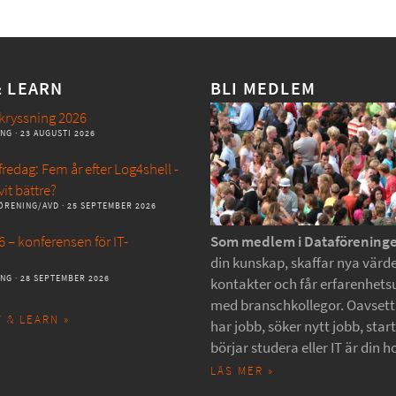
& LEARN
BLI MEDLEM
kryssning 2026
ANG
· 23 AUGUSTI 2026
redag: Fem år efter Log4shell -
vit bättre?
ÖRENING/AVD
· 25 SEPTEMBER 2026
 – konferensen för IT-
Som medlem i Dataförening
din kunskap, skaffar nya värde
ANG
· 28 SEPTEMBER 2026
kontakter och får erfarenhets
med branschkollegor. Oavset
 & LEARN »
har jobb, söker nytt jobb, star
börjar studera eller IT är din h
LÄS MER »