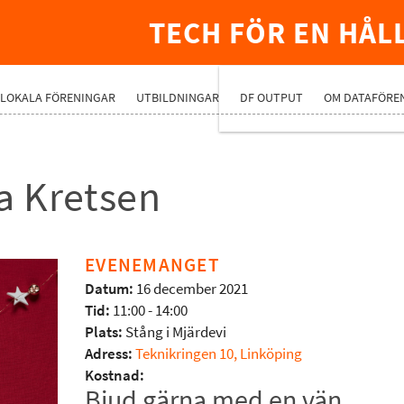
TECH FÖR EN HÅL
PREMIUMNÄ
LOKALA FÖRENINGAR
UTBILDNINGAR
DF OUTPUT
OM DATAFÖRE
ra Kretsen
EVENEMANGET
Datum:
16 december 2021
Tid:
11:00 - 14:00
Plats:
Stång i Mjärdevi
Adress:
Teknikringen 10, Linköping
Kostnad:
Bjud gärna med en vän.