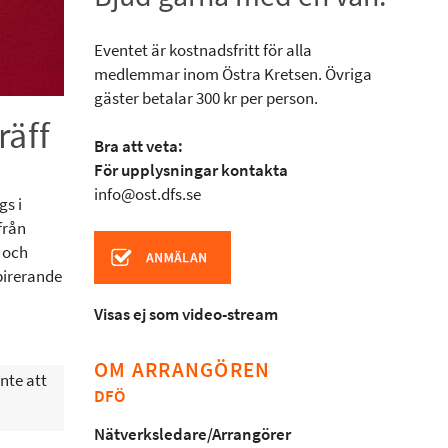
Eventet är kostnadsfritt för alla
medlemmar inom Östra Kretsen. Övriga
gäster betalar 300 kr per person.
räff
Bra att veta:
För upplysningar kontakta
info@ost.dfs.se
gs i
från
a och
pirerande
Visas ej som video-stream
OM ARRANGÖREN
nte att
DFÖ
Nätverksledare/Arrangörer