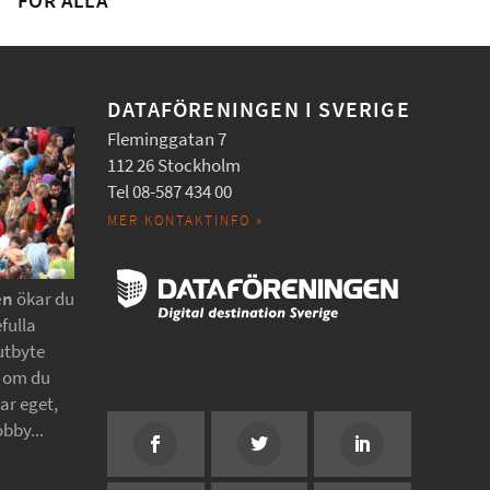
FÖR ALLA
DATAFÖRENINGEN I SVERIGE
Fleminggatan 7
112 26 Stockholm
Tel 08-587 434 00
MER KONTAKTINFO »
en
ökar du
fulla
utbyte
t om du
tar eget,
obby...