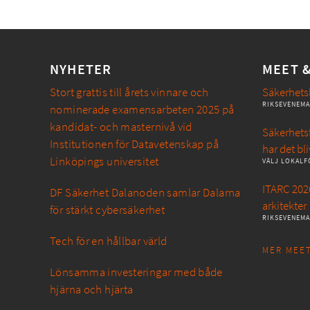
NYHETER
MEET 
Stort grattis till årets vinnare och
Säkerhets
RIKSEVENEM
nominerade examensarbeten 2025 på
kandidat- och masternivå vid
Säkerhetsf
Institutionen för Datavetenskap på
har det bli
Linköpings universitet
VÄLJ LOKALF
ITARC 2026
DF Säkerhet Dalanoden samlar Dalarna
arkitekter
för stärkt cybersäkerhet
RIKSEVENEM
Tech för en hållbar värld
MER MEET
Lönsamma investeringar med både
hjärna och hjärta