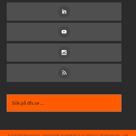
© DATAFÖRENINGEN
· ANVÄNDER
WORDPRESS
&
GENESIS FRAMEWORK
·
OM