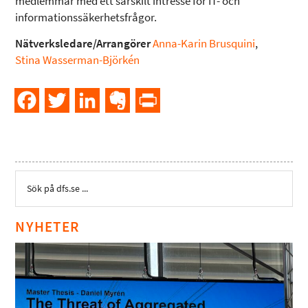
medlemmar med ett särskilt intresse för IT- och
informationssäkerhetsfrågor.
Nätverksledare/Arrangörer
Anna-Karin Brusquini
,
Stina Wasserman-Björkén
Facebook
Twitter
LinkedIn
Evernote
PrintFriendly
NYHETER