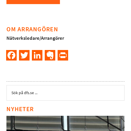
OM ARRANGÖREN
Nätverksledare/Arrangörer
Facebook
Twitter
LinkedIn
Evernote
PrintFriendly
NYHETER