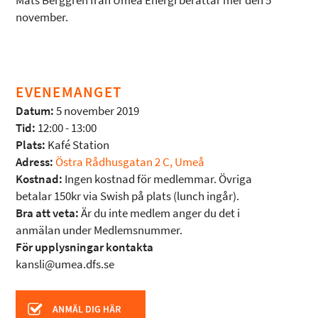
Mats Berggren från Umeå Energi berättar mer den 5
november.
EVENEMANGET
Datum:
5 november 2019
Tid:
12:00 - 13:00
Plats:
Kafé Station
Adress:
Östra Rådhusgatan 2 C, Umeå
Kostnad:
Ingen kostnad för medlemmar. Övriga
betalar 150kr via Swish på plats (lunch ingår).
Bra att veta:
Är du inte medlem anger du det i
anmälan under Medlemsnummer.
För upplysningar kontakta
kansli@umea.dfs.se