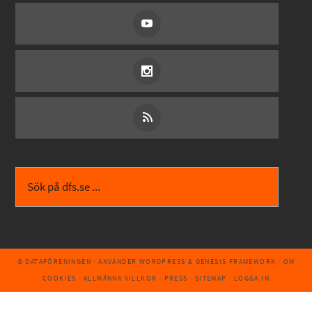
© DATAFÖRENINGEN
· ANVÄNDER
WORDPRESS
&
GENESIS FRAMEWORK
·
OM
COOKIES
·
ALLMÄNNA VILLKOR
·
PRESS
·
SITEMAP
·
LOGGA IN