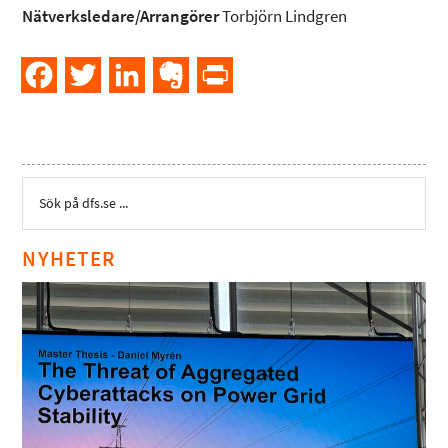
Nätverksledare/Arrangörer
Torbjörn Lindgren
Facebook
Twitter
LinkedIn
Evernote
PrintFriendly
NYHETER