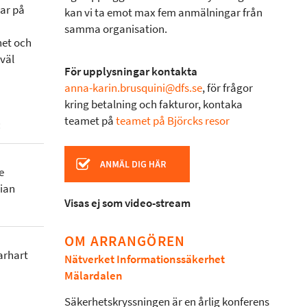
ar på
kan vi ta emot max fem anmälningar från
samma organisation.
het och
väl
För upplysningar kontakta
anna-karin.brusquini@dfs.se
, för frågor
kring betalning och fakturor, kontaka
teamet på
teamet på Björcks resor
:
e
nian
Visas ej som video-stream
OM ARRANGÖREN
arhart
Nätverket Informationssäkerhet
Mälardalen
Säkerhetskryssningen är en årlig konferens