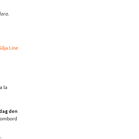
lara.
ilja Line
a la
dag den
h ombord
: