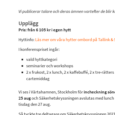
Vi publicerar talare och deras ämnen vartefter de blir k
Upplägg
Pris: från 6 105 kr i egen hytt
Hyttinfo:
Läs mer om våra hytter ombord på Tallink & S
I konferenspriset ingår:
vald hyttkategori
seminarier och workshops
2 x frukost, 2 x lunch, 2 x kaffebuffé, 2 x tre-rätters 
cartemiddag
Vi ses i Värtahamnen, Stockholm för
incheckning sön
25 aug
och Säkerhetskryssningen avslutas med lunc
tisdag den 27 aug.
Så tyckte tre deltagare om Säkerhetskryssningen 2023