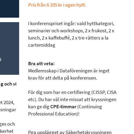
Pris från 6 105 kr i egen hytt.
I konferenspriset ingår: vald hyttkategori,
seminarier och workshops, 2 x frukost, 2 x
lunch, 2 x kaffebuffé, 2 x tre-rätters a la
cartemiddag
Bra att veta:
Medlemsskap i Dataföreningen är inget
krav för att delta på konferensen.
g och vi
För dig som har en certifiering (CISSP, CISA
etc). Du har väl inte missat att kryssningen
t 2024,
kan ge dig
CPE-timmar
(Continuing
lösningar
Professional Education)!
iges och
äkerhet
Pga upplägget av Säkerhetskryssningen