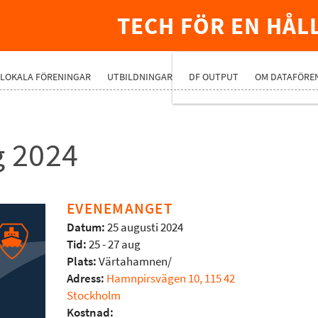
TECH FÖR EN HÅL
PREMIUMNÄ
LOKALA FÖRENINGAR
UTBILDNINGAR
DF OUTPUT
OM DATAFÖRE
g 2024
EVENEMANGET
Datum:
25 augusti 2024
Tid:
25 - 27 aug
Plats:
Värtahamnen/
Adress:
Hamnpirsvägen 10, 115 42
Stockholm
Kostnad: