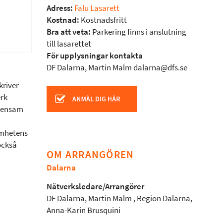
Adress:
Falu Lasarett
Kostnad:
Kostnadsfritt
Bra att veta:
Parkering finns i anslutning
till lasarettet
För upplysningar kontakta
DF Dalarna, Martin Malm dalarna@dfs.se
kriver
erk
emensam
amhetens
också
OM ARRANGÖREN
Dalarna
Nätverksledare/Arrangörer
DF Dalarna, Martin Malm , Region Dalarna,
Anna-Karin Brusquini