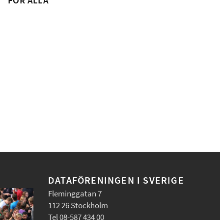
FÖR ALLA
DATAFÖRENINGEN I SVERIGE
Fleminggatan 7
112 26 Stockholm
Tel 08-587 434 00