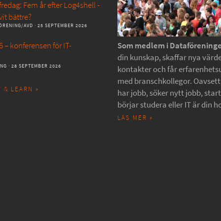
redag: Fem år efter Log4shell -
vit bättre?
ÖRENING/AVD
· 25 SEPTEMBER 2026
 – konferensen för IT-
Som medlem i Dataförening
din kunskap, skaffar nya värde
ANG
· 28 SEPTEMBER 2026
kontakter och får erfarenhets
med branschkollegor. Oavset
 & LEARN »
har jobb, söker nytt jobb, star
börjar studera eller IT är din h
LÄS MER »