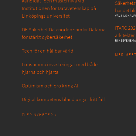
kandidat- och masternivå vid
Säkerhetsf
Institutionen för Datavetenskap på
har det bli
Linköpings universitet
VÄLJ LOKALF
ITARC 2026
DF Säkerhet Dalanoden samlar Dalarna
arkitekter
för stärkt cybersäkerhet
RIKSEVENEM
Tech för en hållbar värld
MER MEET
Lönsamma investeringar med både
hjärna och hjärta
Optimism och oro kring AI
Digital kompetens bland unga i fritt fall
FLER NYHETER »