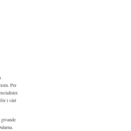
h
torn. Per
pecialister.
för i vårt
h givande
alarna.