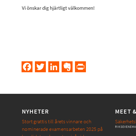
Vi önskar dig hjärtligt välkommen!
Facebook
Twitter
LinkedIn
Evernote
PrintFriendly
NYHETER
MEET 
Stort grattis till årets vinnare och
Säkerhets
RIKSEVENEM
nominerade examensarbeten 2025 på