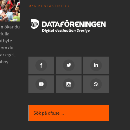
MER KONTAKTINFO »
en
ökar du
fulla
utbyte
t om du
tar eget,
obby...