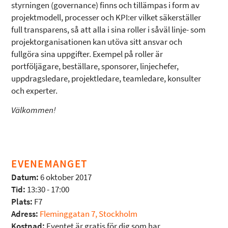
styrningen (governance) finns och tillämpas i form av
projektmodell, processer och KPI:er vilket säkerställer
full transparens, så att alla i sina roller i såväl linje- som
projektorganisationen kan utöva sitt ansvar och
fullgöra sina uppgifter. Exempel på roller är
portföljägare, beställare, sponsorer, linjechefer,
uppdragsledare, projektledare, teamledare, konsulter
och experter.
Välkommen!
EVENEMANGET
Datum:
6 oktober 2017
Tid:
13:30 - 17:00
Plats:
F7
Adress:
Fleminggatan 7, Stockholm
Kostnad:
Eventet är gratis för dig som har