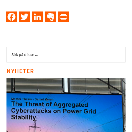
Facebook
Twitter
LinkedIn
Evernote
PrintFriendly
NYHETER