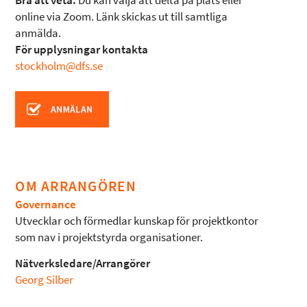
Bra att veta:
Du kan välja att delta på plats eller
online via Zoom. Länk skickas ut till samtliga
anmälda.
För upplysningar kontakta
stockholm@dfs.se
OM ARRANGÖREN
Governance
Utvecklar och förmedlar kunskap för projektkontor
som nav i projektstyrda organisationer.
Nätverksledare/Arrangörer
Georg Silber