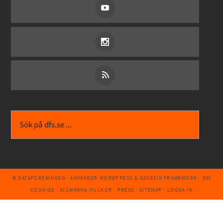
© DATAFÖRENINGEN
· ANVÄNDER
WORDPRESS
&
GENESIS FRAMEWORK
·
OM
COOKIES
·
ALLMÄNNA VILLKOR
·
PRESS
·
SITEMAP
·
LOGGA IN