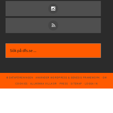
© DATAFÖRENINGEN
· ANVÄNDER
WORDPRESS
&
GENESIS FRAMEWORK
·
OM
COOKIES
·
ALLMÄNNA VILLKOR
·
PRESS
·
SITEMAP
·
LOGGA IN