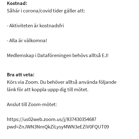
Kostnad:
Såhär i corona/covid tider gäller att:
- Aktiviteten är kostnadsfri
- Alla är välkomna!
Medlemskap i Dataföreningen behövs alltså EJ!
Bra att veta:
Körs via Zoom. Du behöver alltså använda följande
länk för att koppla uppp dig till mötet.
Anslut till Zoom-mötet:
https://us02web.zoom.us/j/83743035468?
pwd=ZnJWN3NmQkZiLysyMWN3eEZiV0FQUT09