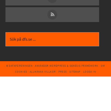
© DATAFÖRENINGEN
· ANVÄNDER
WORDPRESS
&
GENESIS FRAMEWORK
·
OM
COOKIES
·
ALLMÄNNA VILLKOR
·
PRESS
·
SITEMAP
·
LOGGA IN