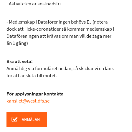
- Aktiviteten är kostnadsfri
- Medlemskap i Dataföreningen behövs EJ (notera
dock att i icke-coronatider så kommer medlemskap i
Dataföreningen att krävas om man vill deltaga mer
än 1 gång)
Bra att veta:
Anmäl dig via formuläret nedan, så skickar vi en länk
för att ansluta till mötet.
För upplysningar kontakta
kansliet@west.dfs.se