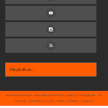
© DATAFÖRENINGEN
· ANVÄNDER
WORDPRESS
&
GENESIS FRAMEWORK
·
OM
COOKIES
·
ALLMÄNNA VILLKOR
·
PRESS
·
SITEMAP
·
LOGGA IN