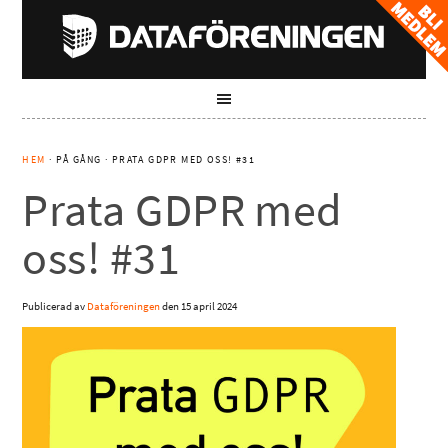
HEM
· PÅ GÅNG · PRATA GDPR MED OSS! #31
Prata GDPR med
oss! #31
Publicerad av
Dataföreningen
den
15 april 2024