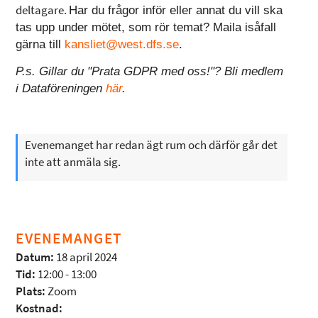
deltagare.
Har du frågor inför eller annat du vill ska
tas upp under mötet, som rör temat? Maila isåfall
gärna till
kansliet@west.dfs.se
.
P.s. Gillar du "Prata GDPR med oss!"? Bli medlem
i Dataföreningen
här
.
Evenemanget har redan ägt rum och därför går det
inte att anmäla sig.
EVENEMANGET
Datum:
18 april 2024
Tid:
12:00 - 13:00
Plats:
Zoom
Kostnad: