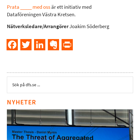
Prata ____ med oss
är ett initiativ med
Dataföreningen Västra Kretsen.
Nätverksledare/Arrangörer
Joakim Söderberg
Facebook
Twitter
LinkedIn
Evernote
PrintFriendly
NYHETER