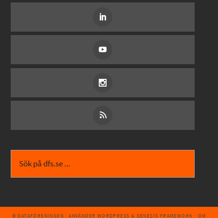
© DATAFÖRENINGEN
· ANVÄNDER
WORDPRESS
&
GENESIS FRAMEWORK
·
OM