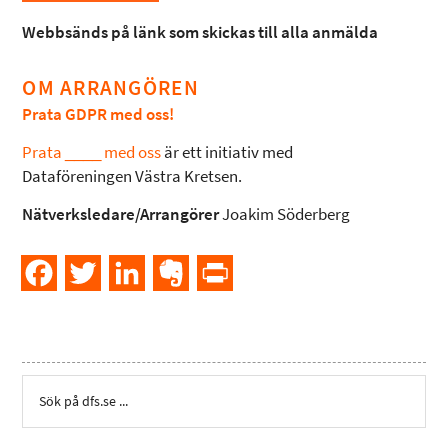
Webbsänds på länk som skickas till alla anmälda
OM ARRANGÖREN
Prata GDPR med oss!
Prata ____ med oss
är ett initiativ med
Dataföreningen Västra Kretsen.
Nätverksledare/Arrangörer
Joakim Söderberg
Facebook
Twitter
LinkedIn
Evernote
PrintFriendly