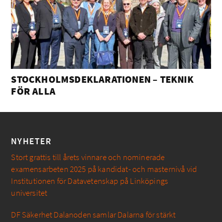
STOCKHOLMSDEKLARATIONEN – TEKNIK
FÖR ALLA
NYHETER
Stort grattis till årets vinnare och nominerade
examensarbeten 2025 på kandidat- och masternivå vid
Institutionen för Datavetenskap på Linköpings
universitet
DF Säkerhet Dalanoden samlar Dalarna för stärkt