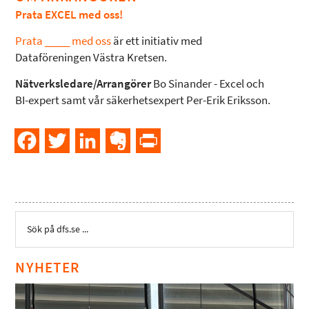
Prata EXCEL med oss!
Prata ____ med oss
är ett initiativ med
Dataföreningen Västra Kretsen.
Nätverksledare/Arrangörer
Bo Sinander - Excel och
BI-expert samt vår säkerhetsexpert Per-Erik Eriksson.
Facebook
Twitter
LinkedIn
Evernote
PrintFriendly
NYHETER