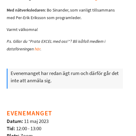
Med nätverksledaren
: Bo Sinander, som vanligt tillsammans
med Per-Erik Eriksson som programleder.
Varmt välkomna!
P.s. Gillar du "Prata EXCEL med oss!"? Bli isåfall medlem i
dataföreningen
här
.
Evenemanget har redan ägt rum och därför går det
inte att anmäla sig.
EVENEMANGET
Datum:
11 maj 2023
Tid:
12:00 - 13:00
Plats:
Zoom