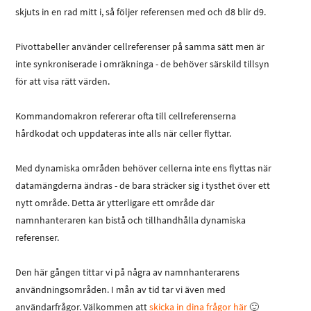
skjuts in en rad mitt i, så följer referensen med och d8 blir d9.
Pivottabeller använder cellreferenser på samma sätt men är
inte synkroniserade i omräkninga - de behöver särskild tillsyn
för att visa rätt värden.
Kommandomakron refererar ofta till cellreferenserna
hårdkodat och uppdateras inte alls när celler flyttar.
Med dynamiska områden behöver cellerna inte ens flyttas när
datamängderna ändras - de bara sträcker sig i tysthet över ett
nytt område. Detta är ytterligare ett område där
namnhanteraren kan bistå och tillhandhålla dynamiska
referenser.
Den här gången tittar vi på några av namnhanterarens
användningsområden. I mån av tid tar vi även med
användarfrågor.
Välkommen att
skicka in dina frågor här
🙂