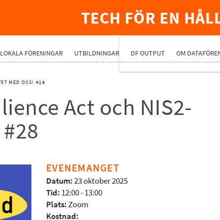
TECH FÖR EN HÅL
PREMIUMNÄ
LOKALA FÖRENINGAR
UTBILDNINGAR
DF OUTPUT
OM DATAFÖRE
VET MED OSS! #28
lience Act och NIS2-
 #28
EVENEMANGET
Datum:
23 oktober 2025
Tid:
12:00 - 13:00
Plats:
Zoom
Kostnad: