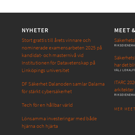
NYHETER
MEET 
Stort grattis till årets vinnare och
Säkerhets
RIKSEVENEM
nominerade examensarbeten 2025 på
kandidat- och masternivå vid
Säkerhetsf
Institutionen för Datavetenskap på
har det bli
Linköpings universitet
VÄLJ LOKALF
ITARC 2026
DF Säkerhet Dalanoden samlar Dalarna
arkitekter
för stärkt cybersäkerhet
RIKSEVENEM
Tech för en hållbar värld
MER MEET
Lönsamma investeringar med både
hjärna och hjärta