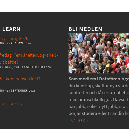
& LEARN
BLI MEDLEM
kryssning 2026
ANG
· 23 AUGUSTI 2026
redag: Fem år efter Log4shell -
vit bättre?
ÖRENING/AVD
· 25 SEPTEMBER 2026
 – konferensen för IT-
Som medlem i Dataförening
din kunskap, skaffar nya värde
ANG
· 28 SEPTEMBER 2026
kontakter och får erfarenhets
med branschkollegor. Oavset
 & LEARN »
har jobb, söker nytt jobb, star
börjar studera eller IT är din h
LÄS MER »