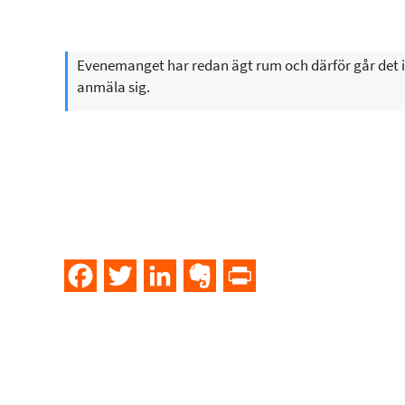
Evenemanget har redan ägt rum och därför går det i
anmäla sig.
Facebook
Twitter
LinkedIn
Evernote
PrintFriendly