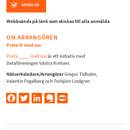
Webbsänds på länk som skickas till alla anmälda
OM ARRANGÖREN
Prata AI med oss
Prata ____ med oss
är ett initiativ med
Dataföreningen Västra Kretsen.
Nätverksledare/Arrangörer
Gregor Tidholm,
Valentin Fogelberg och Torbjörn Lindgren
Facebook
Twitter
LinkedIn
Evernote
PrintFriendly