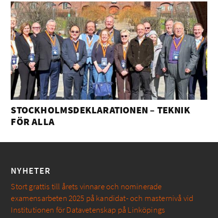
STOCKHOLMSDEKLARATIONEN – TEKNIK
FÖR ALLA
NYHETER
Stort grattis till årets vinnare och nominerade
examensarbeten 2025 på kandidat- och masternivå vid
Institutionen för Datavetenskap på Linköpings