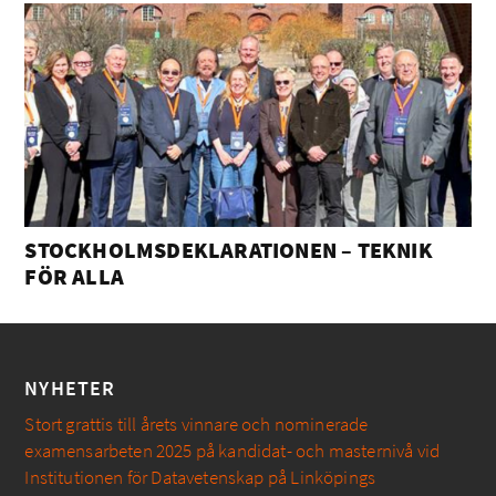
STOCKHOLMSDEKLARATIONEN – TEKNIK
FÖR ALLA
NYHETER
Stort grattis till årets vinnare och nominerade
examensarbeten 2025 på kandidat- och masternivå vid
Institutionen för Datavetenskap på Linköpings