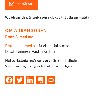
Webbsänds på länk som skickas till alla anmälda
OM ARRANGÖREN
Prata AI med oss
Prata ____ med oss
är ett initiativ med
Dataföreningen Västra Kretsen.
Nätverksledare/Arrangörer
Gregor Tidholm,
Valentin Fogelberg och Torbjörn Lindgren
Facebook
Twitter
LinkedIn
Evernote
PrintFriendly