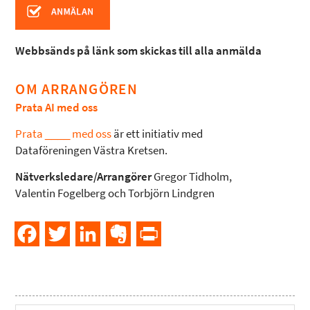
Webbsänds på länk som skickas till alla anmälda
OM ARRANGÖREN
Prata AI med oss
Prata ____ med oss
är ett initiativ med
Dataföreningen Västra Kretsen.
Nätverksledare/Arrangörer
Gregor Tidholm,
Valentin Fogelberg och Torbjörn Lindgren
Facebook
Twitter
LinkedIn
Evernote
PrintFriendly