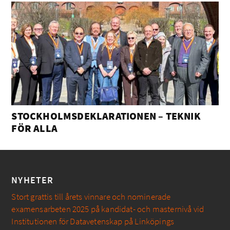
STOCKHOLMSDEKLARATIONEN – TEKNIK
FÖR ALLA
NYHETER
Stort grattis till årets vinnare och nominerade
examensarbeten 2025 på kandidat- och masternivå vid
Institutionen för Datavetenskap på Linköpings