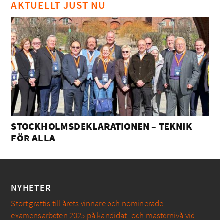
AKTUELLT JUST NU
STOCKHOLMSDEKLARATIONEN – TEKNIK
FÖR ALLA
NYHETER
Stort grattis till årets vinnare och nominerade
examensarbeten 2025 på kandidat- och masternivå vid