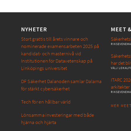
NYHETER
MEET 
Stort grattis till årets vinnare och
Säkerhets
RIKSEVENEM
nominerade examensarbeten 2025 på
kandidat- och masternivå vid
Säkerhetsf
Institutionen för Datavetenskap på
har det bli
Linköpings universitet
VÄLJ LOKALF
ITARC 2026
DF Säkerhet Dalanoden samlar Dalarna
arkitekter
för stärkt cybersäkerhet
RIKSEVENEM
Tech för en hållbar värld
MER MEET
Lönsamma investeringar med både
hjärna och hjärta