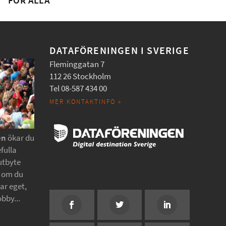
FÖR ALLA
DATAFÖRENINGEN I SVERIGE
Fleminggatan 7
112 26 Stockholm
Tel 08-587 434 00
MER KONTAKTINFO »
en
ökar du
fulla
utbyte
t om du
tar eget,
obby...