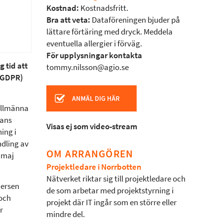
Kostnad:
Kostnadsfritt.
Bra att veta:
Dataföreningen bjuder på
lättare förtäring med dryck. Meddela
eventuella allergier i förväg.
För upplysningar kontakta
g tid att
tommy.nilsson@agio.se
 (GDPR)
Allmänna
kans
Visas ej som video-stream
ing i
ndling av
OM ARRANGÖREN
5 maj
Projektledare i Norrbotten
Nätverket riktar sig till projektledare och
ersen
de som arbetar med projektstyrning i
och
projekt där IT ingår som en större eller
r
mindre del.