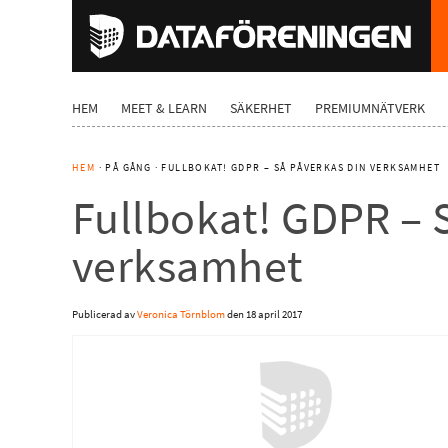
HEM
MEET & LEARN
SÄKERHET
PREMIUMNÄTVERK
HEM
· PÅ GÅNG · FULLBOKAT! GDPR – SÅ PÅVERKAS DIN VERKSAMHET
Fullbokat! GDPR – 
verksamhet
Publicerad av
Veronica Törnblom
den
18 april 2017