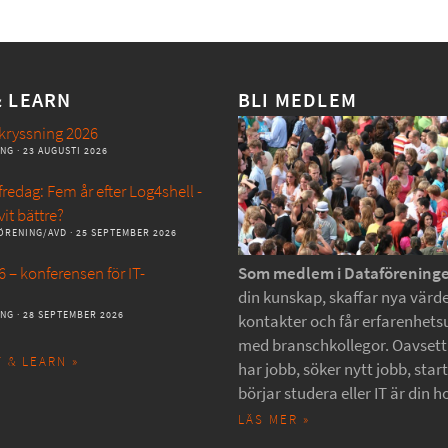
& LEARN
BLI MEDLEM
kryssning 2026
ANG
· 23 AUGUSTI 2026
redag: Fem år efter Log4shell -
vit bättre?
ÖRENING/AVD
· 25 SEPTEMBER 2026
 – konferensen för IT-
Som medlem i Dataförening
din kunskap, skaffar nya värde
ANG
· 28 SEPTEMBER 2026
kontakter och får erfarenhets
med branschkollegor. Oavset
 & LEARN »
har jobb, söker nytt jobb, star
börjar studera eller IT är din h
LÄS MER »