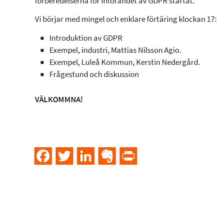
förberedelserna för införandet av GDPR startat.
Vi börjar med mingel och enklare förtäring klockan 17
Introduktion av GDPR
Exempel, industri, Mattias Nilsson Agio.
Exempel, Luleå Kommun, Kerstin Nedergård.
Frågestund och diskussion
VÄLKOMMNA!
Facebook
Twitter
LinkedIn
Evernote
PrintFriendly