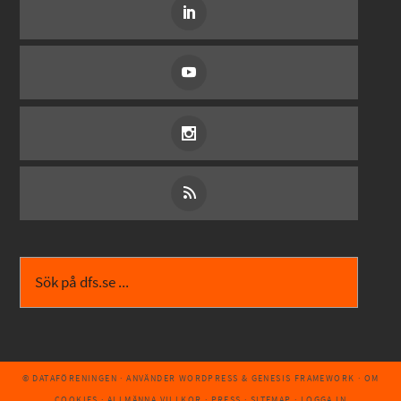
© DATAFÖRENINGEN
· ANVÄNDER
WORDPRESS
&
GENESIS FRAMEWORK
·
OM
COOKIES
·
ALLMÄNNA VILLKOR
·
PRESS
·
SITEMAP
·
LOGGA IN