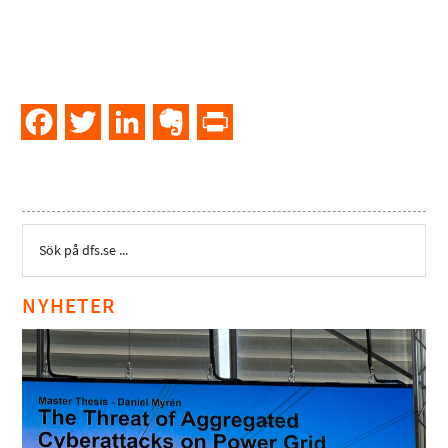
Facebook
Twitter
LinkedIn
Evernote
PrintFriendly
NYHETER