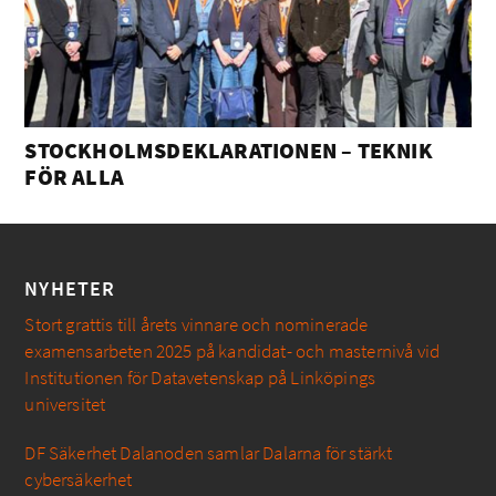
STOCKHOLMSDEKLARATIONEN – TEKNIK
FÖR ALLA
NYHETER
Stort grattis till årets vinnare och nominerade
examensarbeten 2025 på kandidat- och masternivå vid
Institutionen för Datavetenskap på Linköpings
universitet
DF Säkerhet Dalanoden samlar Dalarna för stärkt
cybersäkerhet