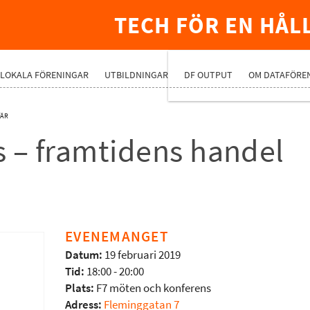
TECH FÖR EN HÅL
PREMIUMNÄ
LOKALA FÖRENINGAR
UTBILDNINGAR
DF OUTPUT
OM DATAFÖRE
HÄR
cs – framtidens handel
EVENEMANGET
Datum:
19 februari 2019
Tid:
18:00 - 20:00
Plats:
F7 möten och konferens
Adress:
Fleminggatan 7