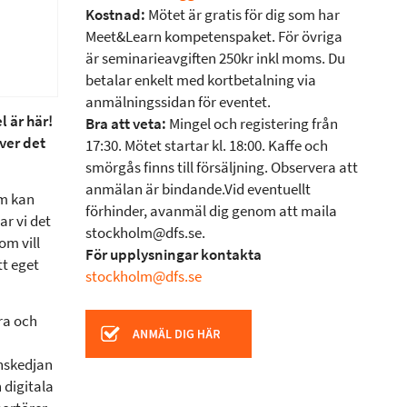
Kostnad:
Mötet är gratis för dig som har
Meet&Learn kompetenspaket. För övriga
är seminarieavgiften 250kr inkl moms. Du
betalar enkelt med kortbetalning via
anmälningssidan för eventet.
 är här!
Bra att veta:
Mingel och registering från
ver det
17:30. Mötet startar kl. 18:00. Kaffe och
smörgås finns till försäljning. Observera att
anmälan är bindande.Vid eventuellt
om kan
förhinder, avanmäl dig genom att maila
ar vi det
stockholm@dfs.se.
om vill
För upplysningar kontakta
tt eget
stockholm@dfs.se
ra och
nskedjan
 digitala