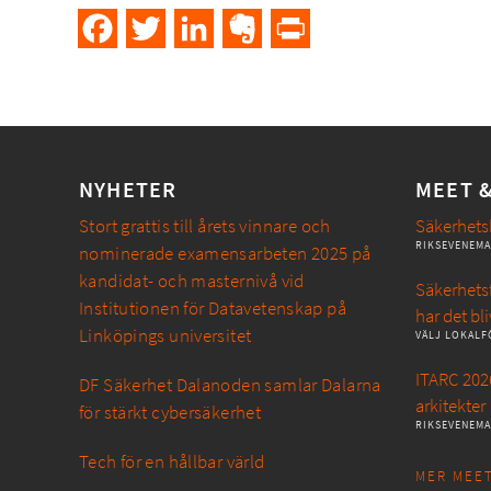
Facebook
Twitter
LinkedIn
Evernote
PrintFriendly
NYHETER
MEET 
Stort grattis till årets vinnare och
Säkerhets
RIKSEVENEM
nominerade examensarbeten 2025 på
kandidat- och masternivå vid
Säkerhetsf
Institutionen för Datavetenskap på
har det bli
Linköpings universitet
VÄLJ LOKALF
ITARC 2026
DF Säkerhet Dalanoden samlar Dalarna
arkitekter
för stärkt cybersäkerhet
RIKSEVENEM
Tech för en hållbar värld
MER MEET