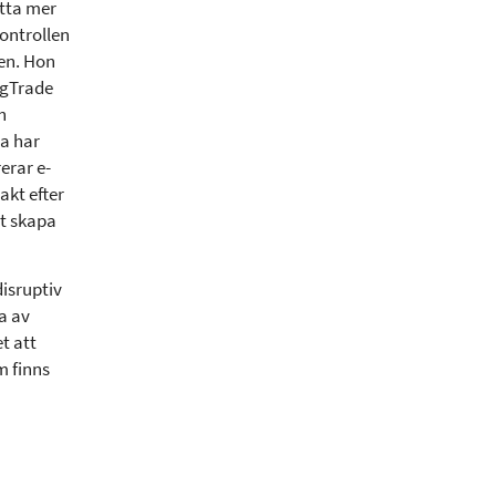
tta mer
kontrollen
den. Hon
ogTrade
h
a har
erar e-
akt efter
tt skapa
isruptiv
a av
t att
m finns