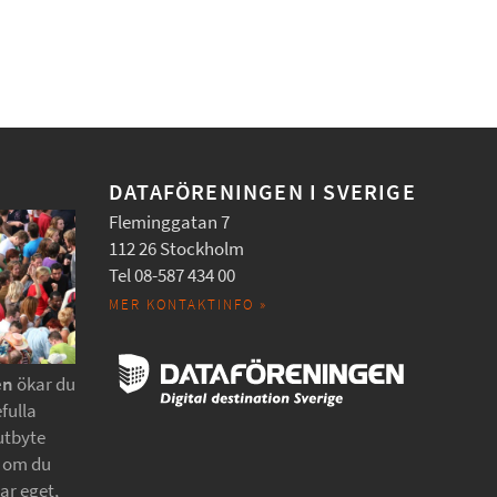
DATAFÖRENINGEN I SVERIGE
Fleminggatan 7
112 26 Stockholm
Tel 08-587 434 00
MER KONTAKTINFO »
en
ökar du
fulla
utbyte
t om du
tar eget,