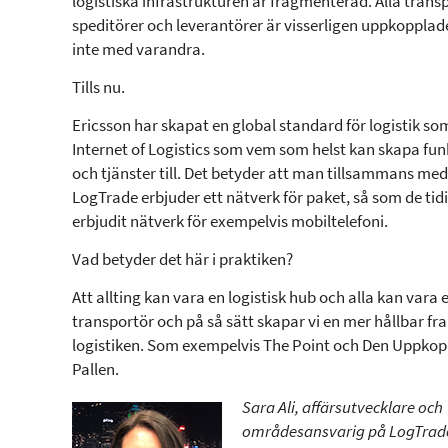
logistiska infrastrukturen är fragmenterad. Alla trans
speditörer och leverantörer är visserligen uppkoppla
inte med varandra.
Tills nu.
Ericsson har skapat en global standard för logistik so
Internet of Logistics som vem som helst kan skapa fun
och tjänster till. Det betyder att man tillsammans med
LogTrade erbjuder ett nätverk för paket, så som de tid
erbjudit nätverk för exempelvis mobiltelefoni.
Vad betyder det här i praktiken?
Att allting kan vara en logistisk hub och alla kan vara 
transportör och på så sätt skapar vi en mer hållbar fr
logistiken. Som exempelvis The Point och Den Uppko
Pallen.
Sara Ali, affärsutvecklare och
områdesansvarig på LogTrad