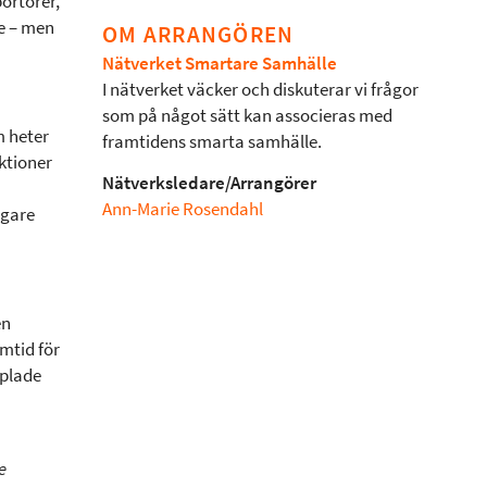
portörer,
de – men
OM ARRANGÖREN
Nätverket Smartare Samhälle
I nätverket väcker och diskuterar vi frågor
som på något sätt kan associeras med
m heter
framtidens smarta samhälle.
ktioner
Nätverksledare/Arrangörer
Ann-Marie Rosendahl
igare
en
amtid för
pplade
e