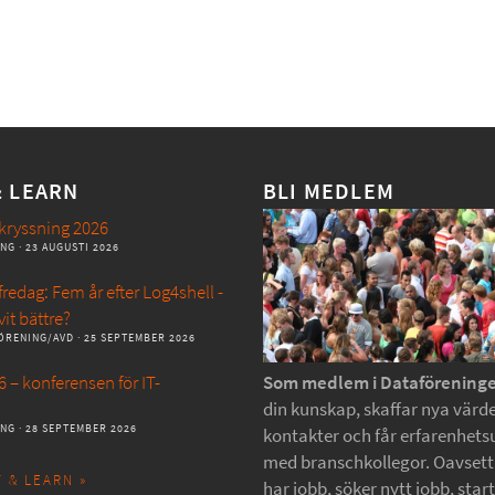
& LEARN
BLI MEDLEM
kryssning 2026
ANG
· 23 AUGUSTI 2026
redag: Fem år efter Log4shell -
vit bättre?
ÖRENING/AVD
· 25 SEPTEMBER 2026
 – konferensen för IT-
Som medlem i Dataförening
din kunskap, skaffar nya värde
ANG
· 28 SEPTEMBER 2026
kontakter och får erfarenhets
med branschkollegor. Oavset
 & LEARN »
har jobb, söker nytt jobb, star