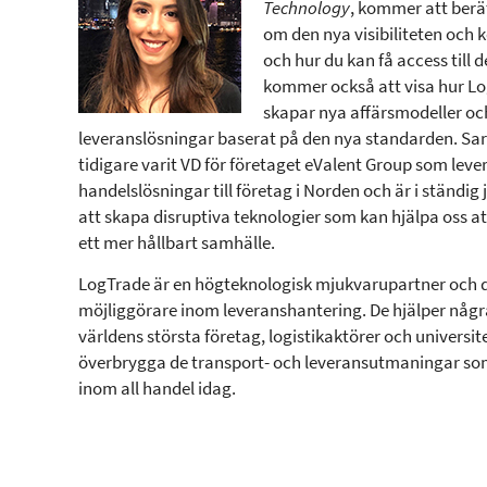
Technology
, kommer att berä
om den nya visibiliteten och 
och hur du kan få access till 
kommer också att visa hur L
skapar nya affärsmodeller oc
leveranslösningar baserat på den nya standarden. Sar
tidigare varit VD för företaget eValent Group som lever
handelslösningar till företag i Norden och är i ständig j
att skapa disruptiva teknologier som kan hjälpa oss a
ett mer hållbart samhälle.
LogTrade är en högteknologisk mjukvarupartner och d
möjliggörare inom leveranshantering. De hjälper någr
världens största företag, logistikaktörer och universite
överbrygga de transport- och leveransutmaningar so
inom all handel idag.